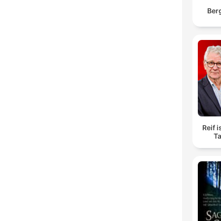
Ber
Reif i
Ta