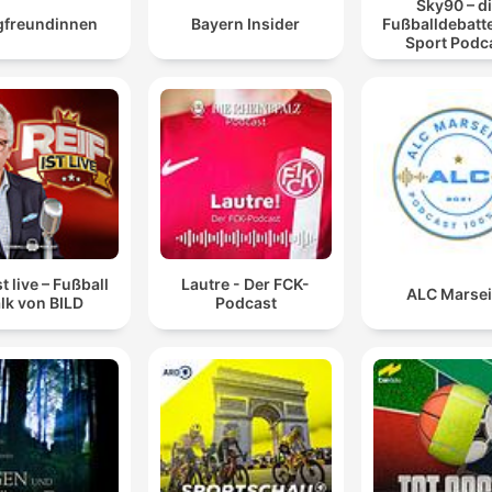
Sky90 – d
gfreundinnen
Bayern Insider
Fußballdebatte
Sport Podc
st live – Fußball
Lautre - Der FCK-
ALC Marsei
lk von BILD
Podcast