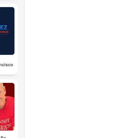
ancisco
 Be