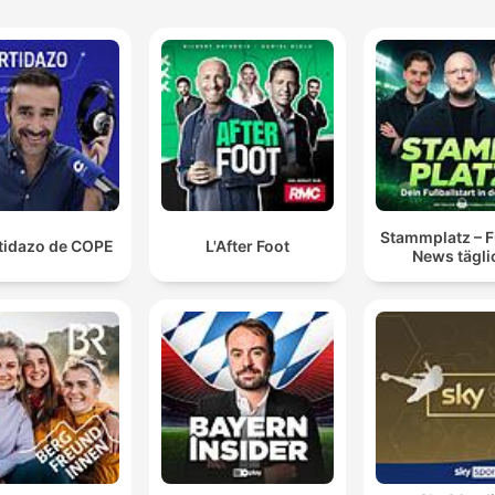
Stammplatz – F
rtidazo de COPE
L'After Foot
News tägli