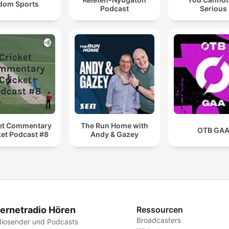
dom Sports
Podcast
Serious
et Commentary
The Run Home with
OTB GA
ket Podcast #8
Andy & Gazey
ternetradio Hören
Ressourcen
Broadcasters
iosender und Podcasts