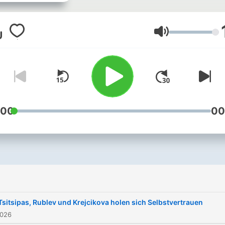
und Philipp Joubert. Beide
fassen in ihren Folgen die
Tenniswoche zusammen u
Lautstärke
bieten Dir darüber hinaus
Dailys zu den Grand Slams
Jetzt abonnieren und richt
eintauchen in die Welt des
Tennis-Sports.
:00
00
Tsitsipas, Rublev und Krejcikova holen sich Selbstvertrauen
2026