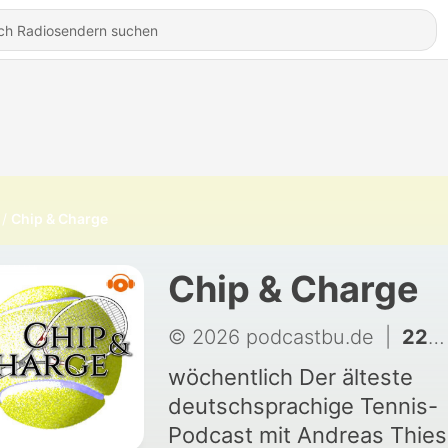
Chip & Charge
Chip & Charge
© 2026 podcastbu.de
|
2284 - Tsitsipas, Rublev und Krejcikova holen sich Selbstvertrauen
wöchentlich Der älteste
deutschsprachige Tennis-
Podcast mit Andreas Thies