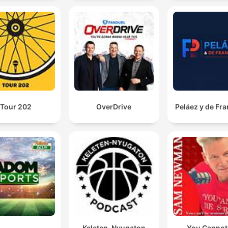
Tour 202
OverDrive
Peláez y de Fr
Keleten-Nyugaton
You Cannot