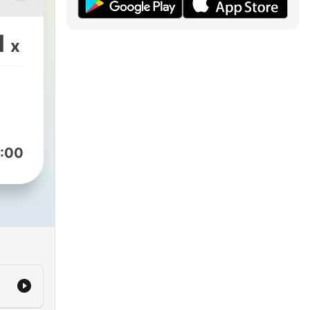
1
x
nd
.
ig
:00