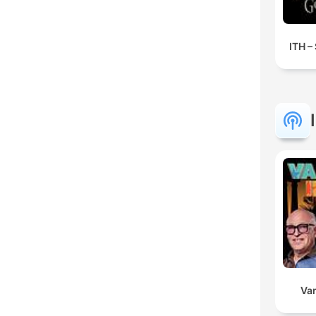
ITH –
Va