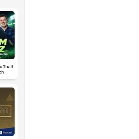
ußball
ch