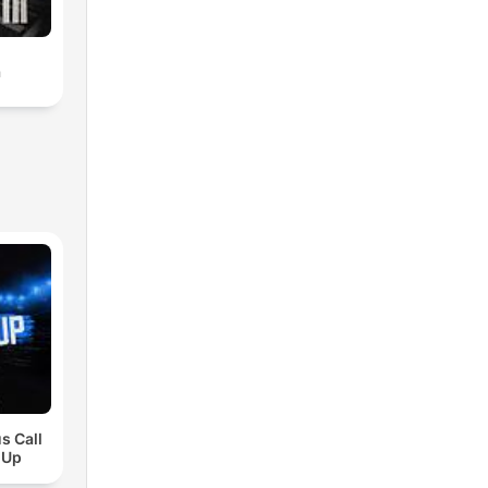
a
s Call
 Up