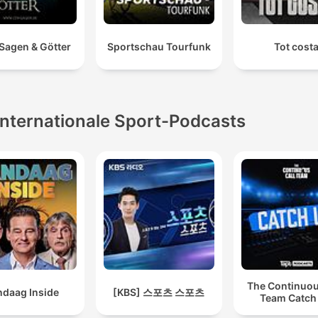
 Sagen & Götter
Sportschau Tourfunk
Tot cost
Internationale Sport-Podcasts
The Continuou
ndaag Inside
[KBS] 스포츠 스포츠
Team Catch