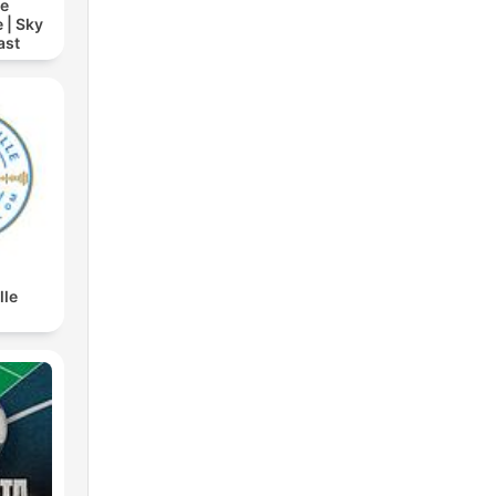
ie
 | Sky
ast
lle