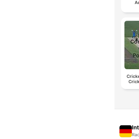
A
Crick
Cric
In
Rad