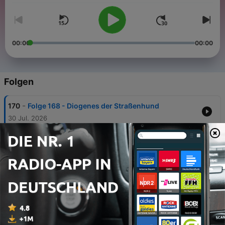
00:00
00:00
Folgen
-
170
Folge 168 - Diogenes der Straßenhund
30 Jul. 2026
-
169
Folge 167 - Chruschtschow, Ulbricht und der Bau
der Berliner Mauer
16 Jul. 2026
-
168
Folge 166 - Knigge - Höfling, Witzbold, Aufklärer
Thu, 2 Jul 2026 04:00:00 +0000
-
167
Folge 165 - England 1966 - die erste moderne
Fußball-WM