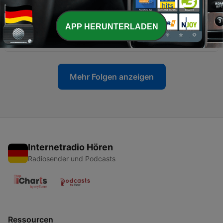
18 Jun. 2026
-
166
Folge 164 - Warum die erste Fußball-WM in
APP HERUNTERLADEN
Uruguay war
11 Jun. 2026
Mehr Folgen anzeigen
Internetradio Hören
Radiosender und Podcasts
Ressourcen