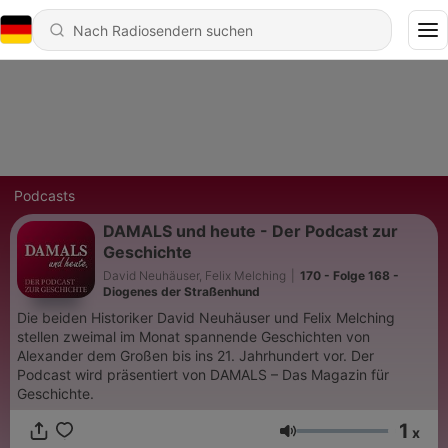
Podcasts
DAMALS und heute - Der Podcast zur
Geschichte
David Neuhäuser, Felix Melching
|
170 - Folge 168 -
Diogenes der Straßenhund
Die beiden Historiker David Neuhäuser und Felix Melching
stellen zweimal im Monat spannende Geschichten von
Alexander dem Großen bis ins 21. Jahrhundert vor. Der
Podcast wird präsentiert von DAMALS – Das Magazin für
Geschichte.
1
x
Lautstärke