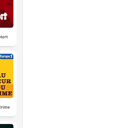
tort
Crime