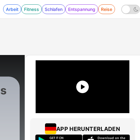
Arbeit
Fitness
Schlafen
Entspannung
Reise
os
,
APP HERUNTERLADEN