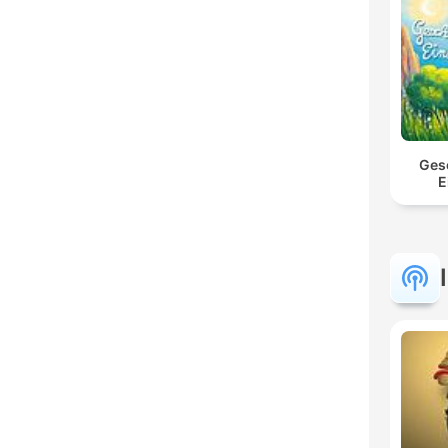
Ges
E