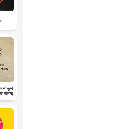
al
ानी सुनो
 का संसार)