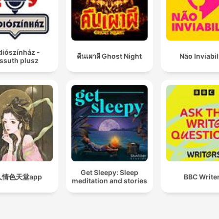
diószínház -
คืนเผาผี Ghost Night
Não Inviabil
ssuth plusz
Get Sleepy: Sleep
人情色天堂app
BBC Write
meditation and stories