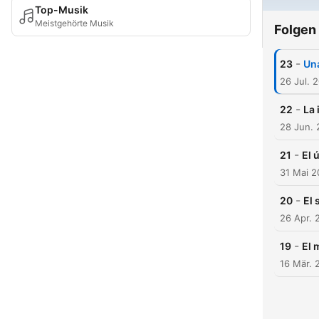
Top-Musik
Meistgehörte Musik
Folgen
-
23
Una
26 Jul. 
-
22
La 
28 Jun.
-
21
El 
31 Mai 
-
20
El 
26 Apr. 
-
19
El 
16 Mär. 