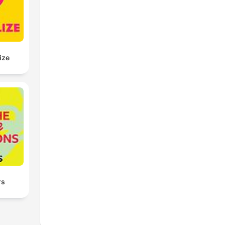
ize
rs