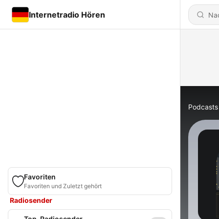
Internetradio Hören
Podcasts
Favoriten
Favoriten und Zuletzt gehört
Radiosender
Top-Radiosender