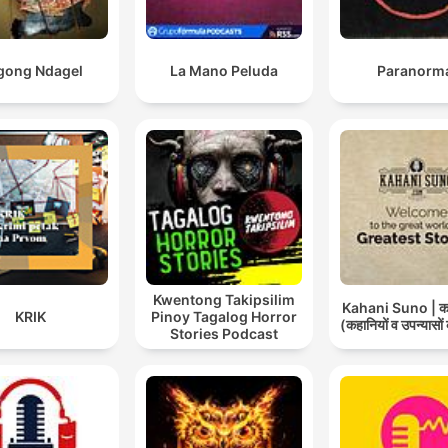
gong Ndagel
La Mano Peluda
Paranorm
Kwentong Takipsilim
Kahani Suno | कह
KRIK
Pinoy Tagalog Horror
(कहानियों व उपन्यासों
Stories Podcast