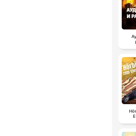
А
Hö
E