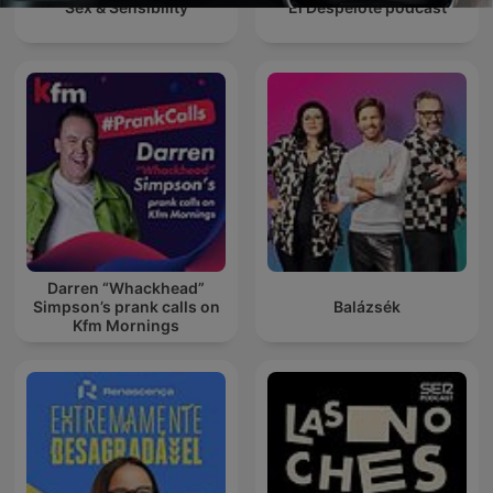
Sex & Sensibility
El Despelote podcast
Darren “Whackhead”
Simpson’s prank calls on
Balázsék
Kfm Mornings