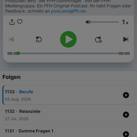
Produziert wird "der FFH-Dummfrager" von der FFH-
Mediengruppe. Ein FFH-Original-Podcast. Ihr habt Fragen oder
Feedback, schreibt an
podcasts@ffh.de
.
1
x
Lautstärke
00:00
00:00
Folgen
-
1133
Berufe
03 Aug. 2026
-
1132
Reiseziele
27 Jul. 2026
-
1131
Dumme Fragen 1