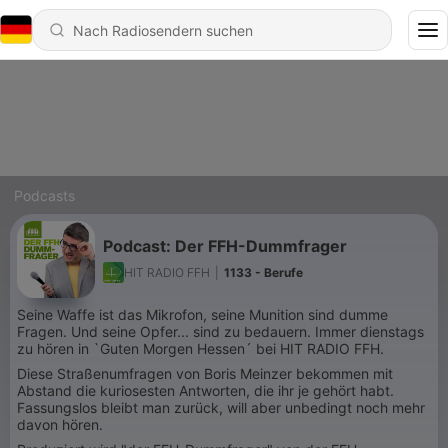
Podcasts
Podcast: Der FFH-Dummfrager
HIT RADIO FFH
|
1133 - Berufe
Seine Waffe ist das Mikrofon, seine Munition sind dumme
Fragen. Und seine Opfer... sind zu bedauern. Immer dienstags
zu hören in `Guten Morgen Hessen´ bei HIT RADIO FFH.
Diese Straßenumfragen von Boris Meinzer bekommen mit
Abstand die kuriosesten Antworten, die ihr je gehört habt.
Fassungslos bleibt man zurück, will aber unbedingt noch mehr
davon hören.