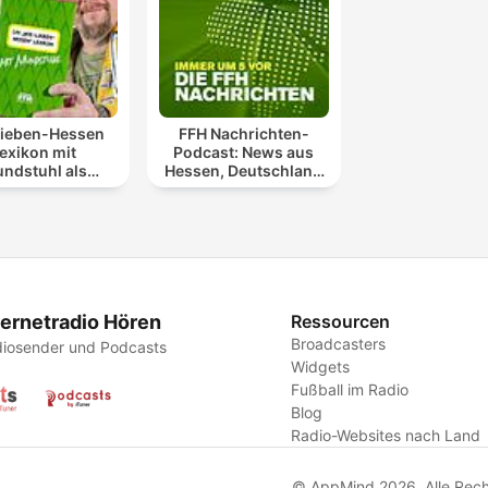
lieben-Hessen
FFH Nachrichten-
exikon mit
Podcast: News aus
ndstuhl als
Hessen, Deutschland
Podcast
und der Welt
ternetradio Hören
Ressourcen
Broadcasters
iosender und Podcasts
Widgets
Fußball im Radio
Blog
Radio-Websites nach Land
© AppMind 2026. Alle Rech