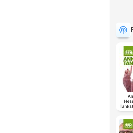
An
Hess
Tankst