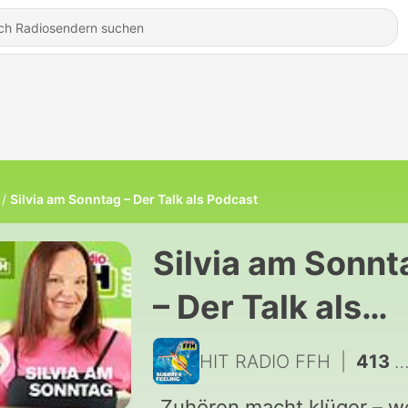
Silvia am Sonntag – Der Talk als Podcast
Silvia am Sonnt
– Der Talk als
Podcast
HIT RADIO FFH
|
413 - Sängerin Nadja Benaissa
„Zuhören macht klüger – 