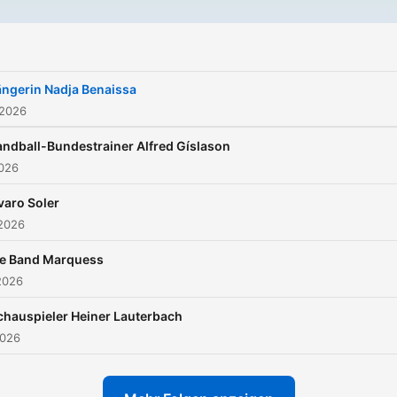
ngerin Nadja Benaissa
 2026
ndball-Bundestrainer Alfred Gíslason
2026
varo Soler
 2026
ie Band Marquess
2026
chauspieler Heiner Lauterbach
2026