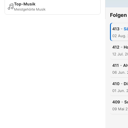
Top-Musik
Meistgehörte Musik
Folgen
-
413
Sä
02 Aug.
-
412
Ha
12 Jul. 
-
411
Al
06 Jun.
-
410
D
01 Jun. 
-
409
S
09 Mai 