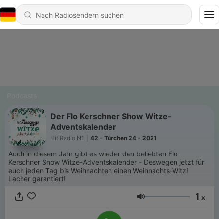
Podcasts
Der Flo Kerschner Show Witze-
Adventskalender
Hit Radio N1
|
42 - Türchen 24 - 2021
Auch in diesem Jahr gibt es wieder den beliebten Flo
Kerschner Show Witze-Adventskalender - Deswegen jetzt für
euch jeden Tag bis Weihnachten einen Weihnachts-Witz!
Lacher garantiert!
1
x
Lautstärke