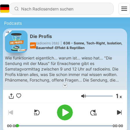
Podcasts
Die Profis
radioeins (rbb)
|
636 - Sonne, Tech-Right, Isolation,
Bauernhof-Effekt & Reptilien
Wie funktioniert eigentlich... warum ist... wieso hat... "Die
Sendung mit der Maus" für Erwachsene gibt es
Samstagvormittag zwischen 9 und 12 Uhr auf radioeins. Die
Profis klären alles, was Sie schon immer mal wissen wollten.
Phänomene, Forschung, offene Fragen... Die Sendung, die
Wissen schafft durch Wissenschaft!
1
x
Lautstärke
00:00
00:00