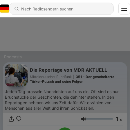
Podcasts
Die Reportage von MDR AKTUELL
Mitteldeutscher Rundfunk
|
351 - Der gescheiterte
Türkei-Putsch und seine Folgen
Jeden Tag prasseln Nachrichten auf uns ein. Oft sind es nur
Bruchstücke der Geschichten, die dahinter stehen. In den
Reportagen nehmen wir uns Zeit dafür. Wir erzählen von
Menschen aus aller Welt und ihren Schicksalen.
1
x
Lautstärke