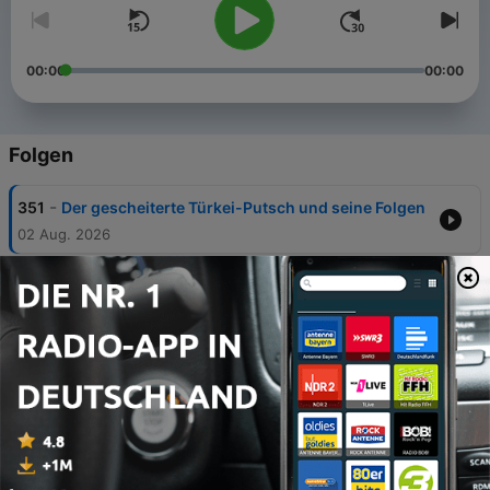
00:00
00:00
Folgen
-
351
Der gescheiterte Türkei-Putsch und seine Folgen
02 Aug. 2026
-
350
Flamingo-Revolution in Albanien: Wie gefährlich
wird sie der Regierung?
26 Jul. 2026
-
349
Die andere Seite Taiwans
19 Jul. 2026
-
348
Crans-Montana: Sechs Monate nach der
Katastrophe
12 Jul. 2026