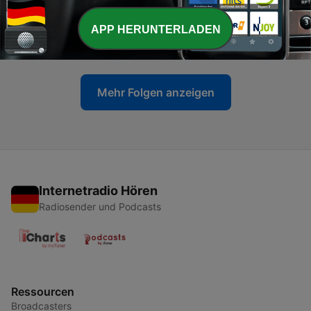
-
346
Die Brexit-Erben: Wie die junge Generation auf
APP HERUNTERLADEN
den Brexit blickt
28 Jun. 2026
Mehr Folgen anzeigen
Internetradio Hören
Radiosender und Podcasts
Ressourcen
Broadcasters