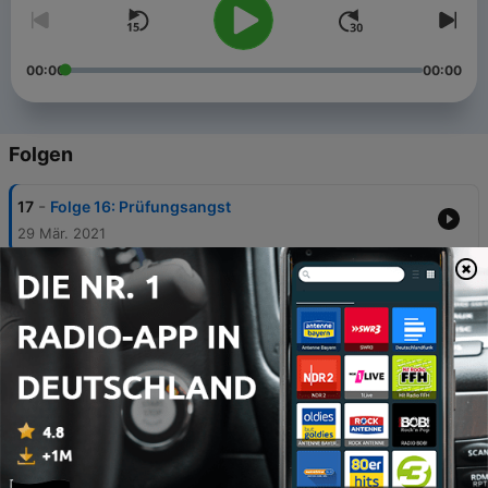
00:00
00:00
Folgen
-
17
Folge 16: Prüfungsangst
29 Mär. 2021
-
16
Folge 15: Klausuren trainieren
02 Feb. 2021
-
15
Folge 14: Der Ablauf der mündlichen
Steuerberaterprüfung
22 Jan. 2021
-
14
Folge 13: Streit in der Partnerschaft wegen der
Steuerberaterprüfung
19 Jan. 2021