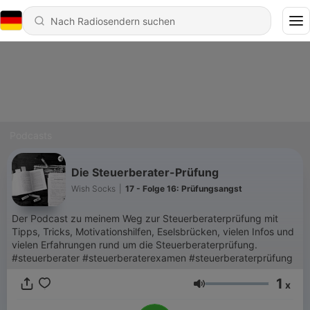
Podcasts
Die Steuerberater-Prüfung
Wish Socks
|
17 - Folge 16: Prüfungsangst
Der Podcast zu meinem Weg zur Steuerberaterprüfung mit
Tipps, Tricks, Motivationshilfen, Eselsbrücken, vielen Infos und
vielen Erfahrungen rund um die Steuerberaterprüfung.
#steuerberater #steuerberaterexamen #steuerberaterprüfung
1
x
Lautstärke