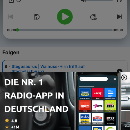
1
x
nugget.de. Also, worauf wartest du? Helm auf, Fossilienpinsel
Lautstärke
raus und ab geht’s auf eine Reise in die Vergangenheit!
00:00
00:00
Folgen
-
9
Stegosaurus | Walnuss-Hirn trifft auf
Stachelschwanz
04 Aug. 2026
-
8
Tyrannosaurus-Rex | stärkster Biss der Kreidezeit
28 Jul. 2026
-
7
Gallimimus | Sprinter der Kreidezeit
21 Jul. 2026
-
6
Geologische Zeitskala | 4,6 Milliarden Jahre