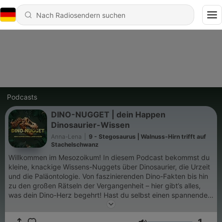
Podcasts
DINO-NUGGET | dein Happen
Dinosaurier-Wissen
Anna-Lena
|
9 - Stegosaurus | Walnuss-Hirn trifft auf
Stachelschwanz
Willkommen im Mesozoikum! In diesem Podcast bekommst du
kleine, knackige Wissens-Nuggets über Dinosaurier, die Urzeit
und die Paläontologie. Von faszinierenden Dino-Fakten bis hin
zu den großen Rätseln der Vergangenheit – hier gibt’s alles,
was dein Dino-Herz begehrt! Hast du selbst einen spannenden
Dino-Fakt? Dann her damit! Schreib mir auf Instagram unter
@dino_nugget_podcast oder per Mail an anna@dino-