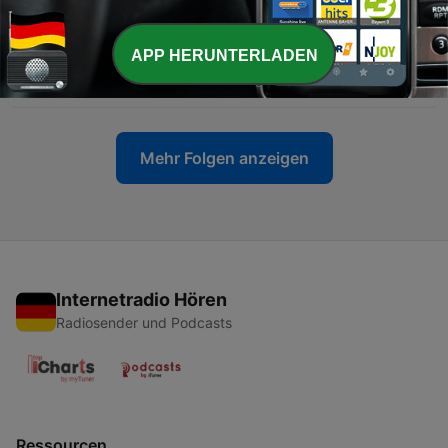
Erdgeschichte
14 Jul. 2026
APP HERUNTERLADEN
-
5
Elasmosaurus | längster Hals der Meere
07 Jul. 2026
Mehr Folgen anzeigen
Internetradio Hören
Radiosender und Podcasts
Ressourcen