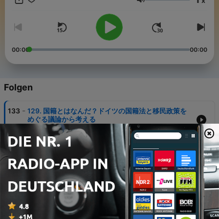
x
組への感想などは doitsu.media@gmail.com までメールでお寄せ
Lautstärke
ください。 沢辺ゆり 日本の大学でドイツ文学の修士号取得後、二
年間ドイツの大学に公費留学。その後も日本には帰らずドイツで
就職し、ドイツの大学や日系企業に長年勤務。現在はフランクフ
ルト在住。すでにドイツで生活している年数の方が長い。1957年
生まれ。 美濃部遊 小学校のうち2年間をドイツ・ミュンヘンの現
00:00
00:00
地校で過ごす。日本でドイツの文化機関勤務を経て現在はベルリ
ン在住。1996年生まれ。
Folgen
-
133
129. 国籍とはなんだ？ドイツの国籍法と移民政策を
めぐる議論から考える
26 Jul. 2026
-
132
128. サッカーW杯は政治抜きには不可能なのか？
12 Jul. 2026
-
131
127. ドイツはなぜ国連安保理非常任理事国に落選した
のか？
28 Jun. 2026
-
130
126. リニューアル｜ベルリンとフランクフルトから