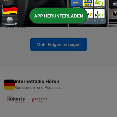
こんにちは
14 Jun. 2026
APP HERUNTERLADEN
-
129
予告編：ドイツ深掘り
08 Jun. 2026
Mehr Folgen anzeigen
Internetradio Hören
Radiosender und Podcasts