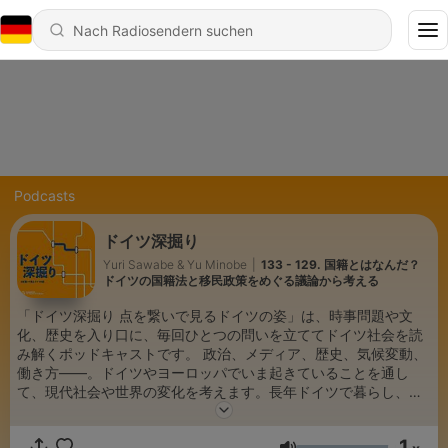
Podcasts
ドイツ深掘り
Yuri Sawabe & Yu Minobe
|
133 - 129. 国籍とはなんだ？
ドイツの国籍法と移民政策をめぐる議論から考える
「ドイツ深掘り 点を繋いで見るドイツの姿」は、時事問題や文
化、歴史を入り口に、毎回ひとつの問いを立ててドイツ社会を読
み解くポッドキャストです。 政治、メディア、歴史、気候変動、
働き方――。ドイツやヨーロッパでいま起きていることを通し
て、現代社会や世界の変化を考えます。長年ドイツで暮らし、
日々現地メディアに触れる沢辺ゆりさんの解説を、ベルリン在住
の美濃部遊が聞き手となりお送りします。隔週月曜日に配信。番
1