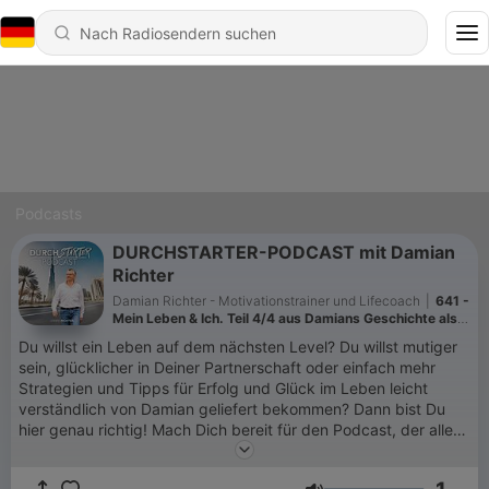
Podcasts
DURCHSTARTER-PODCAST mit Damian
Richter
Damian Richter - Motivationstrainer und Lifecoach
|
641 -
Mein Leben & Ich. Teil 4/4 aus Damians Geschichte als
Unternehmer
Du willst ein Leben auf dem nächsten Level? Du willst mutiger
sein, glücklicher in Deiner Partnerschaft oder einfach mehr
Strategien und Tipps für Erfolg und Glück im Leben leicht
verständlich von Damian geliefert bekommen? Dann bist Du
hier genau richtig! Mach Dich bereit für den Podcast, der alles
in Deinem Leben verändern wird - mach Dich bereit für den
Durchstarter-Podcast mit Damian Richter!