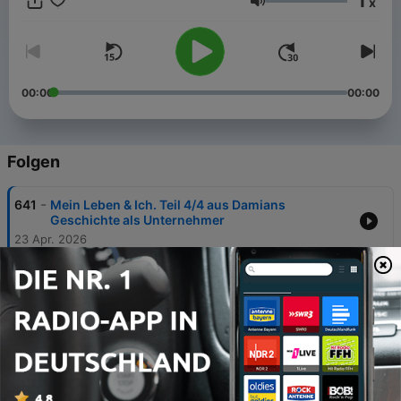
1
x
Lautstärke
00:00
00:00
Folgen
-
641
Mein Leben & Ich. Teil 4/4 aus Damians
Geschichte als Unternehmer
23 Apr. 2026
-
640
Den Traumpartner suchen, finden und
gemeinsam glücklich werden - DURCHSTARTER
PODCAST CLASSICS
18 Mai 2025
-
639
Ein Satz, der alles verändert - DURCHSTARTER
PODCAST CLASSICS
11 Mai 2025