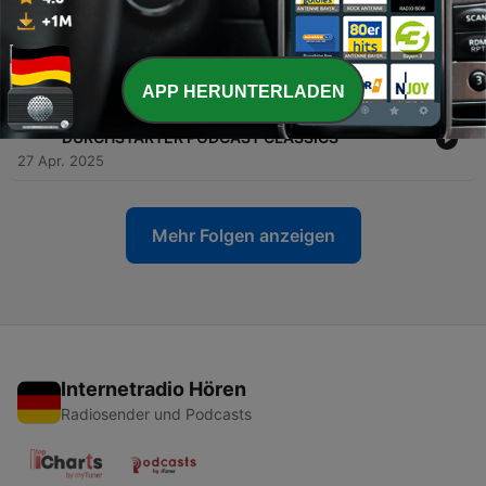
-
638
Nie wieder Beziehungsdrama - DURCHSTARTER
PODCAST CLASSICS
04 Mai 2025
APP HERUNTERLADEN
-
637
Wie Dir egal wird, was Andere denken -
DURCHSTARTER PODCAST CLASSICS
27 Apr. 2025
Mehr Folgen anzeigen
Internetradio Hören
Radiosender und Podcasts