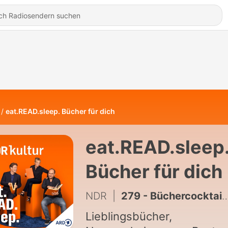
eat.READ.sleep. Bücher für dich
eat.READ.sleep
Bücher für dich
NDR
|
279 - Büchercocktail für den Sommer (1/2)
Lieblingsbücher,