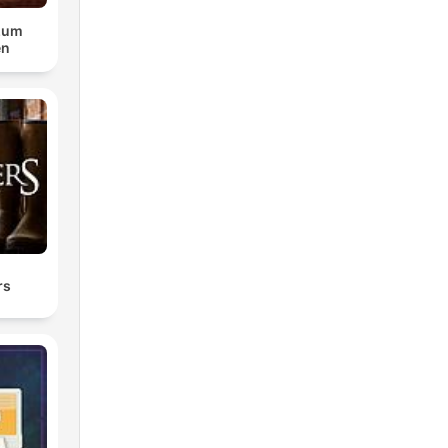
zum
en
rs