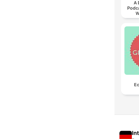
A 
Podca
W
Ec
In