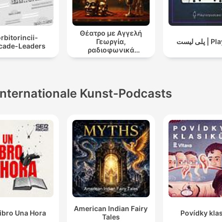
Θέατρο με Αγγελή
rbitorincii-
Γεωργία,
پلی لیست 
icade-Leaders
ραδιοφωνικά
θεατρικά έργα
Internationale Kunst-Podcasts
American Indian Fairy
ibro Una Hora
Povídky kla
Tales