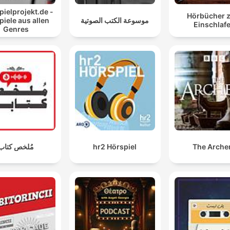
ielprojekt.de -
Hörbücher 
iele aus allen
موسوعة الكتب الصوتية
Einschlaf
Genres
مُلخص كتاب
hr2 Hörspiel
The Arche