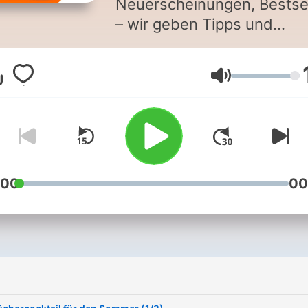
Neuerscheinungen, Bestsel
– wir geben Tipps und
Orientierung. Außerdem:
Interviews mit
Lautstärke
Büchermenschen, Fun Fac
und eine literarische
Vorspeise.
:00
00