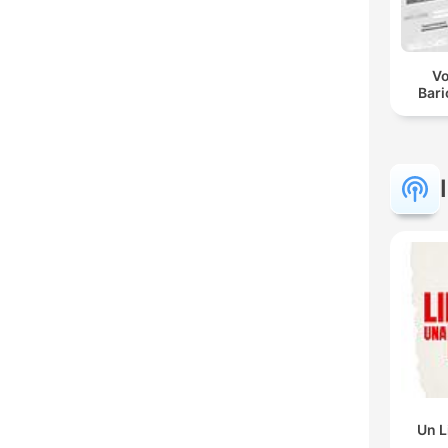
Vo
Bar
Un L