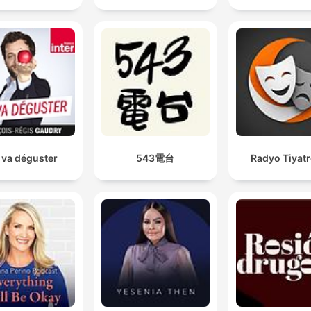
 va déguster
543電台
Radyo Tiyat