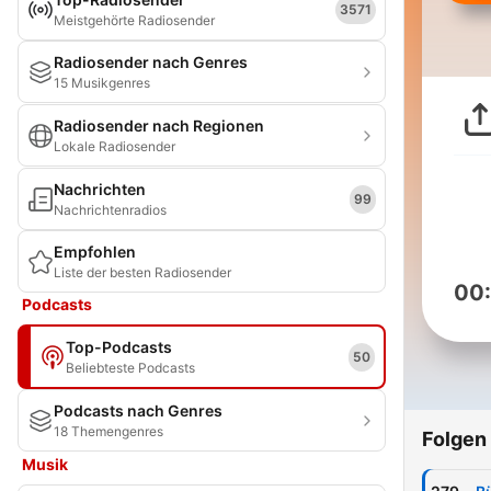
3571
Meistgehörte Radiosender
Radiosender nach Genres
15 Musikgenres
Radiosender nach Regionen
Lokale Radiosender
Nachrichten
99
Nachrichtenradios
Empfohlen
Liste der besten Radiosender
00
Podcasts
Top-Podcasts
50
Beliebteste Podcasts
Podcasts nach Genres
18 Themengenres
Folgen
Musik