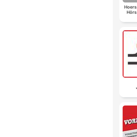
Hoersp
Hörsp