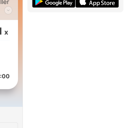
ler
1
x
ts
:00