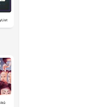
| PlayList
siků