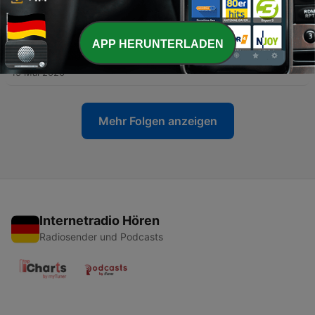
Diogo Rocha
22 Mai 2020
APP HERUNTERLADEN
-
5
A visão do hoteleiro sobre o momento atual com
Givanaldo Hipólito
15 Mai 2020
Mehr Folgen anzeigen
Internetradio Hören
Radiosender und Podcasts