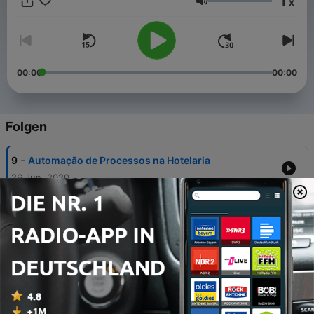
1
x
Lautstärke
00:00
00:00
Folgen
-
9
Automação de Processos na Hotelaria
26 Jun. 2020
-
8
Retrospectiva: As 7 Dicas dos Nossos Convidados
05 Jun. 2020
-
7
Por que focar na sua reputação online com
Mauricio Reis
29 Mai 2020
-
6
A tecnologia como aliada na gestão hoteleira com