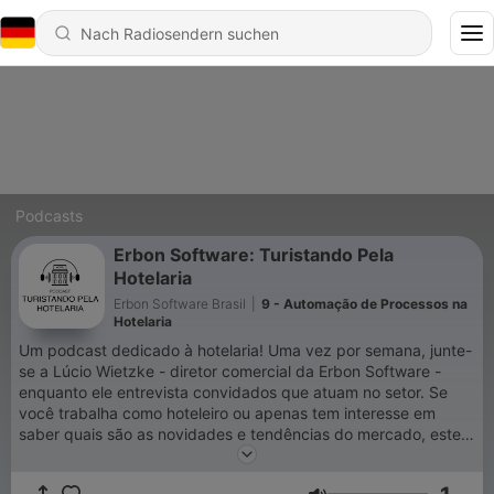
Podcasts
Erbon Software: Turistando Pela
Hotelaria
Erbon Software Brasil
|
9 - Automação de Processos na
Hotelaria
Um podcast dedicado à hotelaria! Uma vez por semana, junte-
se a Lúcio Wietzke - diretor comercial da Erbon Software -
enquanto ele entrevista convidados que atuam no setor. Se
você trabalha como hoteleiro ou apenas tem interesse em
saber quais são as novidades e tendências do mercado, este
podcast é para você!