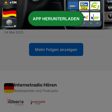
-
178
EU-Parlamentarier fordern mehr Transparenz
beim ESC-Voting
28 Jun. 2025
APP HERUNTERLADEN
-
177
ESC-Gewinner JJ im Interview: "Würde ESC
gerne moderieren"
24 Mai 2025
Mehr Folgen anzeigen
Internetradio Hören
Radiosender und Podcasts