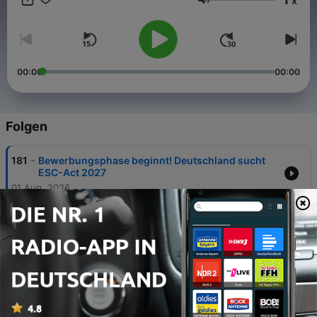
x
Entscheidern und Experten das Gestern, Heute und Morgen
Lautstärke
der größten Musikshow des Planeten. Einmal im Monat gibt es
aktuelle Hintergrundinformationen und viel Musik aus der
schillernden Welt des ESC.
00:00
00:00
Folgen
-
181
Bewerbungsphase beginnt! Deutschland sucht
ESC-Act 2027
01 Aug. 2026
-
180
Neues Logo - bekannte Stadt: Der ESC 2026
kommt nach Wien
30 Aug. 2025
-
179
Rückblick: So war der glamouröse ESC 2015 in
Österreich
26 Jul. 2025