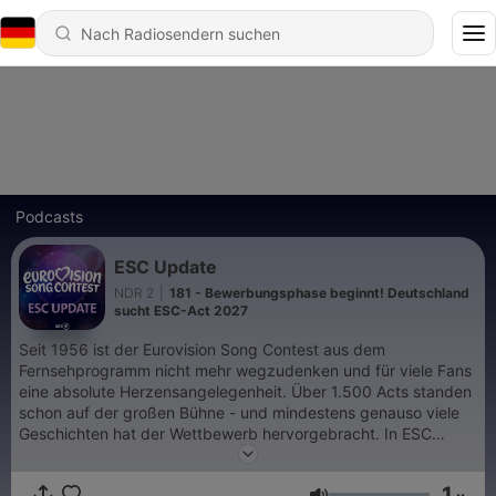
Podcasts
ESC Update
NDR 2
|
181 - Bewerbungsphase beginnt! Deutschland
sucht ESC-Act 2027
Seit 1956 ist der Eurovision Song Contest aus dem
Fernsehprogramm nicht mehr wegzudenken und für viele Fans
eine absolute Herzensangelegenheit. Über 1.500 Acts standen
schon auf der großen Bühne - und mindestens genauso viele
Geschichten hat der Wettbewerb hervorgebracht. In ESC
Update sind die Journalisten Thomas Mohr und Marcel Stober
immer nah dran am Geschehen und besprechen mit Künstlern,
1