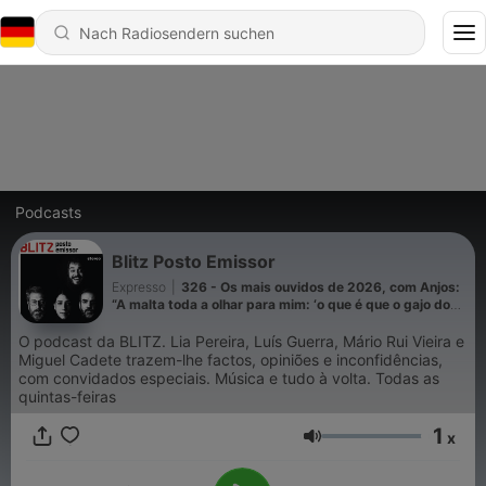
Podcasts
Blitz Posto Emissor
Expresso
|
326 - Os mais ouvidos de 2026, com Anjos:
“A malta toda a olhar para mim: ‘o que é que o gajo dos
Anjos está aqui a fazer?’ Quando dou por mim estou a
beber cerveja com toda a gente”
O
podcast da BLITZ. Lia Pereira, Luís Guerra, Mário Rui Vieira e
Miguel Cadete trazem-lhe factos, opiniões e inconfidências,
com convidados especiais. Música e tudo à volta. Todas as
quintas-feiras
1
x
Lautstärke