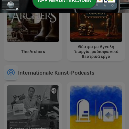
APP HERUNTERLADEN
Θέατρο με Αγγελή
The Archers
Γεωργία, ραδιοφωνικά
θεατρικά έργα
Internationale Kunst-Podcasts