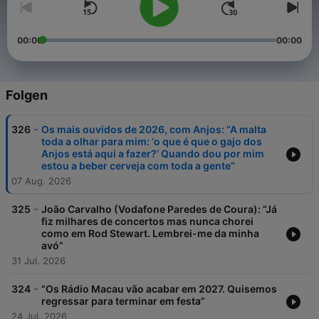
00:00
00:00
Folgen
-
326
Os mais ouvidos de 2026, com Anjos: “A malta
toda a olhar para mim: ‘o que é que o gajo dos
Anjos está aqui a fazer?’ Quando dou por mim
estou a beber cerveja com toda a gente”
07 Aug. 2026
-
325
João Carvalho (Vodafone Paredes de Coura): “Já
fiz milhares de concertos mas nunca chorei
como em Rod Stewart. Lembrei-me da minha
avó”
31 Jul. 2026
-
324
“Os Rádio Macau vão acabar em 2027. Quisemos
regressar para terminar em festa”
24 Jul. 2026