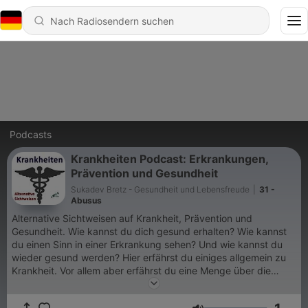
Podcasts
Krankheiten Podcast: Erkrankungen,
Prävention und Gesundheit
Sukadev Bretz - Gesundheit und Lebensfreude
|
31 -
Abusus
Alternative Sichtweisen auf Krankheit, Prävention und
Gesundheit. Wie kannst du dich gesund erhalten? Wie kannst
du einen Sinn in einer Erkrankung sehen? Und wie kannst du
wieder gesund werden? Hier erfährst du einiges allgemein zu
Krankheit. Vor allem aber erfährst du eine Menge über die
verschiedenen Krankheiten, und wie du damit umgehen
kannst. Bitte beachte: Die Vorträge in diesem Podcast bieten