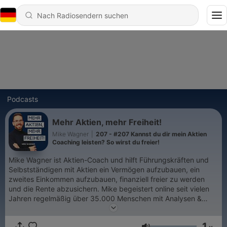
Podcasts
Mehr Aktien, mehr Freiheit!
Mike Wagner
|
207 - #207 Kannst du dir mein Aktien
Coaching leisten? So wirst du freier!
Mike Wagner ist Aktien-Coach und hilft Führungskräften und
Selbstständigen mit Aktien ein Vermögen aufzubauen, ein
zweites Einkommen aufzubauen, finanziell freier zu werden
und die Rente abzusichern. Mike begeistert online seit vielen
Jahren regelmäßig über 35.000 Menschen mit Analysen &
Videos zum Thema Aktien und Vermögensaufbau.
1