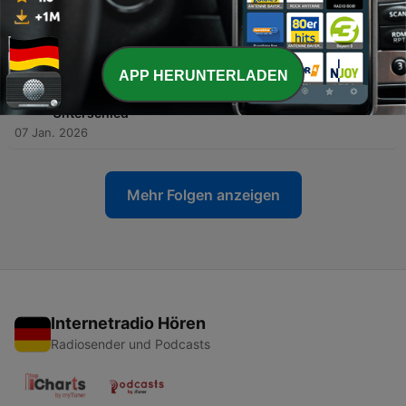
-
204
#204 Novo Nordisk, Zoetis, Monster &
Nemetschek: Ist Geduld die Lösung?
22 Mai 2026
APP HERUNTERLADEN
-
203
#203 PepsiCo vs. Zoetis: Die
Ausschüttungsquote macht langfristig den
Unterschied
07 Jan. 2026
Mehr Folgen anzeigen
Internetradio Hören
Radiosender und Podcasts