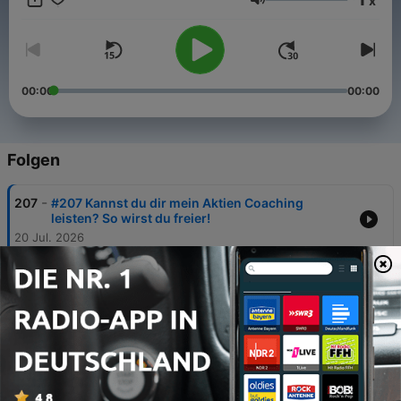
x
Lautstärke
00:00
00:00
Folgen
-
207
#207 Kannst du dir mein Aktien Coaching
leisten? So wirst du freier!
20 Jul. 2026
-
206
#206 Novo Nordisk, LVMH, PepsiCo & Munich Re
- DEIN Fehler!
15 Jul. 2026
-
205
#205 Selbstständig & keine Aktien? Das kostet
dich Millionen und Flexibilität
26 Mai 2026