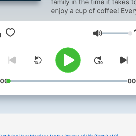
family in the time it takes t
enjoy a cup of coffee! Ever
episode of the Focus on th
Family Christian podcast h
Lautstärke
you confidently guide your
loved ones through the un
challenges faced by today’
Christian families. With ov
years of trusted,
compassionate stories of
:00
00
redemption, hosts Jim Dal
and John Fuller connect yo
biblically sound marriage 
parenting help that is relat
practical, and interesting.
Listen/Learn/Apply/ThriveI