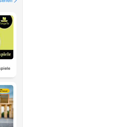
nsehen
piele