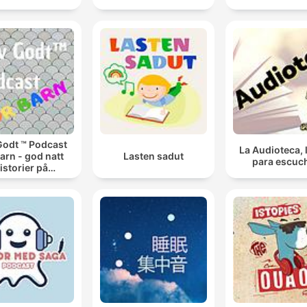
Godt ™ Podcast
La Audioteca, 
barn - god natt
Lasten sadut
para escuc
istorier på
engekanten