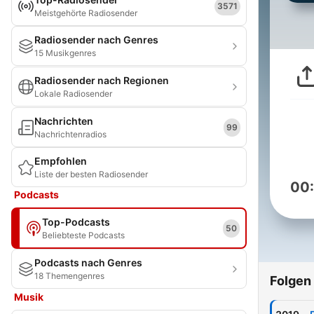
3571
Meistgehörte Radiosender
Radiosender nach Genres
15 Musikgenres
Radiosender nach Regionen
Lokale Radiosender
Nachrichten
99
Nachrichtenradios
Empfohlen
Liste der besten Radiosender
00
Podcasts
Top-Podcasts
50
Beliebteste Podcasts
Podcasts nach Genres
18 Themengenres
Folgen
Musik