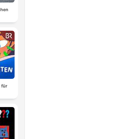
chen
 für