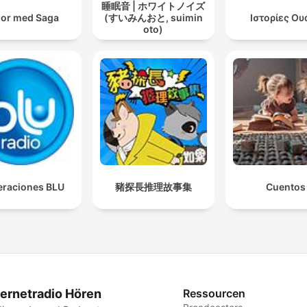
睡眠音 | ホワイトノイズ
or med Saga
(すいみんおと, suimin
Ιστορίες Ου
oto)
raciones BLU
豬探長推理故事集
Cuentos
ternetradio Hören
Ressourcen