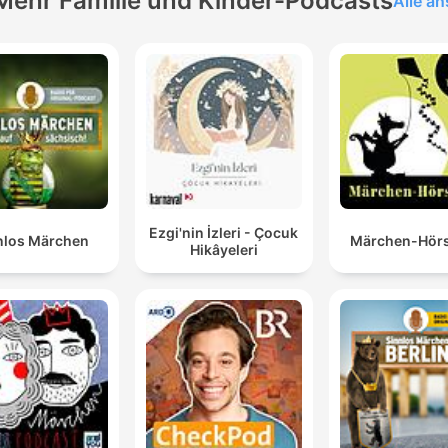
Mehr Familie und Kinder-Podcasts
Alle a
Ezgi'nin İzleri - Çocuk
nlos Märchen
Märchen-Hörs
Hikâyeleri