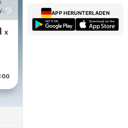
o
y
APP HERUNTERLADEN
e
elps
1
x
ique
s
er 40
:00
y
u to
and
able,
nChrist!