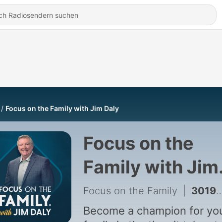
Focus on the Family with Jim Daly
Focus on the
Family with Jim
Daly
Focus on the Family
|
3019 - Fortifying Your Marriage for the Storms of Life (Part 2 of 2)
Become a champion for yo