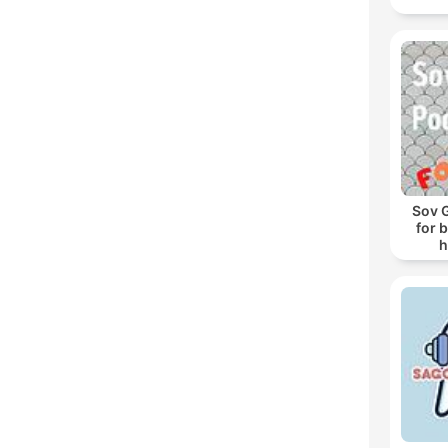
Sov 
for 
h
s