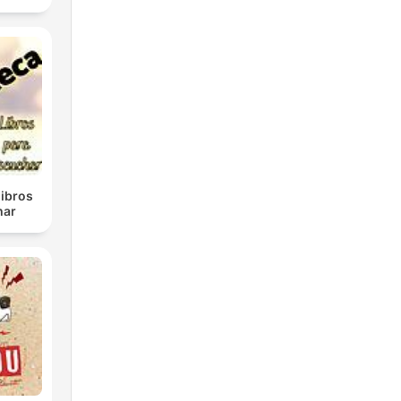
libros
har