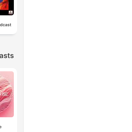
odcast
asts
e