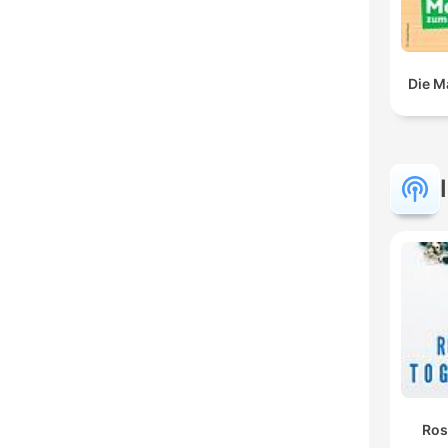
Die M
Ros