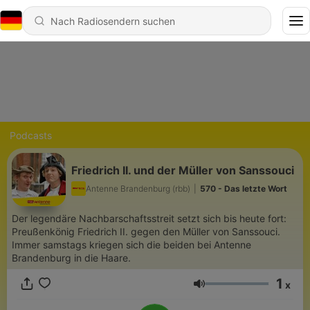
Podcasts
Friedrich II. und der Müller von Sanssouci
Antenne Brandenburg (rbb)
|
570 - Das letzte Wort
Der legendäre Nachbarschaftsstreit setzt sich bis heute fort:
Preußenkönig Friedrich II. gegen den Müller von Sanssouci.
Immer samstags kriegen sich die beiden bei Antenne
Brandenburg in die Haare.
1
x
Lautstärke