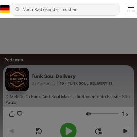
Podcasts
Funk Soul Delivery
DJ Ale Portillo
|
19 - FUNK SOUL DELIVERY 11
O Melhor Do Funk And Soul Music, diretamente do Brasil - São
Paulo
1
x
Lautstärke