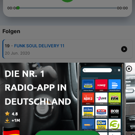
00:00
00:00
Folgen
-
19
FUNK SOUL DELIVERY 11
20 Jun. 2020
-
15
Funk Soul Delivery - 10 - The Hud's - inauguração
13 Nov. 2019
-
14
Funk Soul Delivery - Edição 9
09 Okt. 2019
-
13
Funk Soul Delivery 08 Centro Cultural Tatuapé - A
Festa
03 Okt. 2019
-
10
Evento 03 de Outubro - Funk Soul Delivery -
Tatuapé - São Paulo -S.P. - Brasil