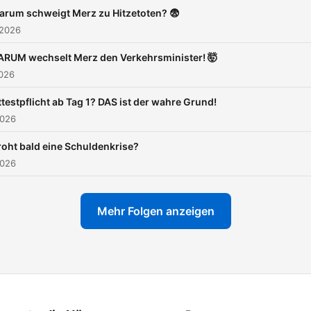
Anfragen:
arum schweigt Merz zu Hitzetoten? 😨
https://go.fillter.me/mauric
 2026
Impressum:
ARUM wechselt Merz den Verkehrsminister! 🤯
https://www.yilmazhumme
2026
hoefgen
ttestpflicht ab Tag 1? DAS ist der wahre Grund!
2026
roht bald eine Schuldenkrise?
2026
Mehr Folgen anzeigen