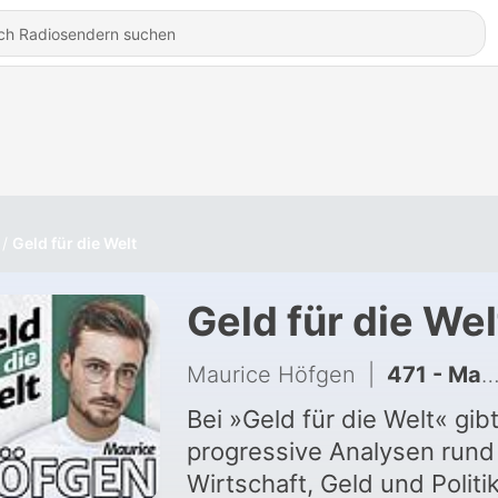
Geld für die Welt
Geld für die Wel
Maurice Höfgen
|
471 - Macht Merz ZU VIELE Schulden? (Q&A)
Bei »Geld für die Welt« gib
progressive Analysen run
Wirtschaft, Geld und Politik