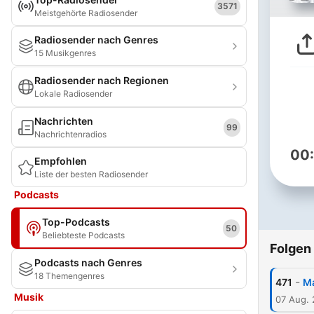
3571
Meistgehörte Radiosender
Radiosender nach Genres
15 Musikgenres
Radiosender nach Regionen
Lokale Radiosender
Nachrichten
99
Nachrichtenradios
00
Empfohlen
Liste der besten Radiosender
Podcasts
Top-Podcasts
50
Beliebteste Podcasts
Folgen
Podcasts nach Genres
18 Themengenres
-
471
Ma
Musik
07 Aug.