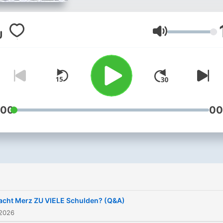
Und das hier als Podcast, a
Videos auf YouTube und al
exklusiver Newsletter mit
Lautstärke
Zusatzinhalten auf Substac
Maurice Höfgen ist Ökono
Autor, YouTuber und Refer
für Finanzpolitik im Bundes
Für die Berliner Zeitung
:00
00
schreibt er als Kolumnist. B
YouTube betreibt er den K
"Geld für die Welt" und ma
das wöchentliche
Wirtschaftsbriefing bei "Ju
Naiv". Alle Links unter:
cht Merz ZU VIELE Schulden? (Q&A)
https://linktr.ee/MauriceH
 2026