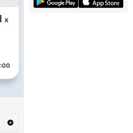
ls
s
1
x
k.
m,
ent
tag.
:00
ei
anal
cht
ng &
oefgen