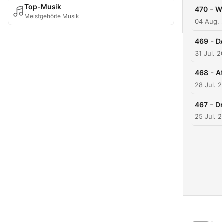
Top-Musik
-
470
W
Meistgehörte Musik
04 Aug.
-
469
D
31 Jul. 
-
468
A
28 Jul. 
-
467
D
25 Jul. 