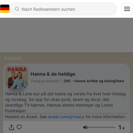
Podcasts
Hanna & de heldige
Vrang produksjon
|
295 - Hanna-kritikk og datingfloke
Hanna & Lone byr på det beste og verste fra livet hver tirsdag
og torsdag. Se opp for ukas synd, skam og skryt, det
ukentlige TV-hjørnet, Hannas sterke meninger og Lones
frustrasjon.
Hosted on Acast. See
acast.com/privacy
for more information.
1
x
Lautstärke