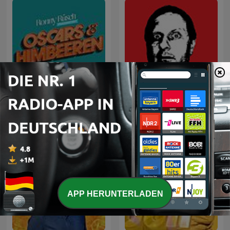
Oscars & Himbeeren - der
Tynu40k Goblina
Film- und Serien-Podcast
APP HERUNTERLADEN