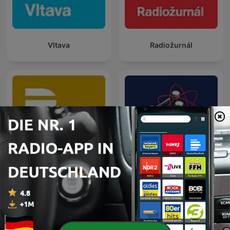
Vltava
Radiožurnál
Radio Wave
Český rozhlas - Věda