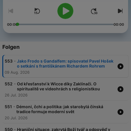
00:00
00:00
Folgen
-
553
Jako Frodo s Gandalfem: spisovatel Pavel Hošek
o setkání s františkánem Richardem Rohrem
09 Aug. 2026
-
552
Od křesťanství k Wicce díky Zaklínači. O
spiritualitě ve videohrách s religionistkou
26 Jul. 2026
-
551
Démoni, čchi a politika: jak starobylá čínská
tradice formuje moderní svět
20 Jul. 2026
-
550
Hraniční situace, zakrytá Boží tvář a odpověď v