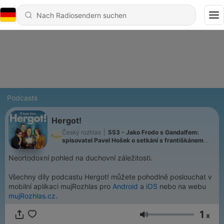
Podcasts
Hergot!
Český rozhlas
|
553 - Jako Frodo s Gandalfem:
spisovatel Pavel Hošek o setkání s františkánem
Richardem Rohrem
Neortodoxní pohled na duchovní záležitosti.
Všechny díly podcastu Hergot! můžete pohodlně poslouchat v
mobilní aplikaci mujRozhlas pro
Android
a
iOS
nebo na webu
mujRozhlas.cz
.
1
x
Lautstärke