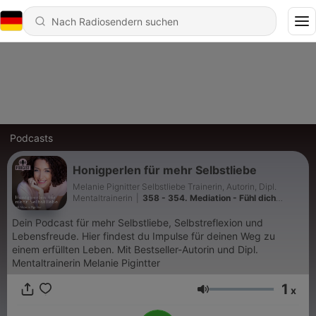
Podcasts
Honigperlen für mehr Selbstliebe
Melanie Pignitter Selbstliebe Trainerin, Autorin, Dipl.
Mentaltrainerin
|
358 - 354. Mediation - Fühl dich
strahlend - Energie aufladen – Ausstrahlung wird
magnetisch
Dein Podcast für mehr Selbstliebe, Selbstreflexion und
Lebensfreude. Hier findest du Impulse für deinen Weg zu
einem erfüllten Leben. Mit Bestseller-Autorin und Dipl.
Mentaltrainerin Melanie Pigintter
1
x
Lautstärke