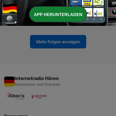
14 Jul. 2026
-
354
350. 7 Anzeichen wie der Körper sagt: Ich hab die
APP HERUNTERLADEN
Schnauze voll vom Nettsein
07 Jul. 2026
Mehr Folgen anzeigen
Internetradio Hören
Radiosender und Podcasts