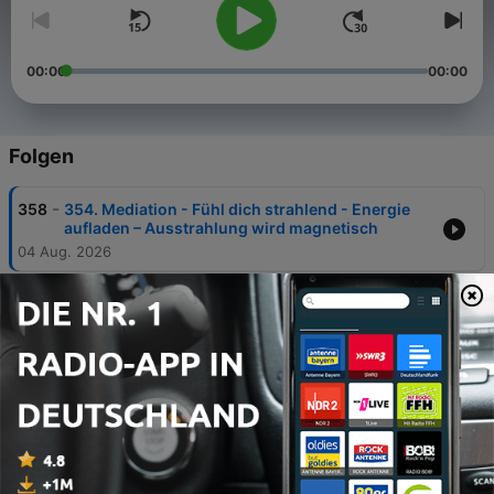
00:00
00:00
Folgen
-
358
354. Mediation - Fühl dich strahlend - Energie
aufladen – Ausstrahlung wird magnetisch
04 Aug. 2026
-
357
353. Die meist unterschätzte Beziehung in
deinem Leben: Geschwisterliebe- oder hass
28 Jul. 2026
-
356
352. Du hast wenig Freundinnen? Es liegt nicht
an dir – sondern daran, was du gelernt hast
21 Jul. 2026
-
355
351. Wenn Menschen immer nur von sich reden –
und wie du damit umgehen kannst