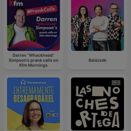
Darren “Whackhead”
Simpson’s prank calls on
Balázsék
Kfm Mornings