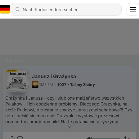
Podcasts
Janusz i Grażynka
RMF FM
|
1027 - Taśmy Ziobry
Grażynka i Janusz - czyli ulubione małżeństwo wszystkich
Polaków - i ich codzienne problemy. Dlaczego Grażynka, na
złość Putinowi, przestanie smażyć Januszowi schabowe?! Czy
uda spełnić się marzenie Grażynki i wystawić prezesowi
przecudnej urody pomnik? Na te pytania nie usłyszymy
odpowiedzi, ale na wiele innych pewnie tak! Janusz i Grażynka
- koszmarnie sympatyczne małżeństwo! W roli Janusza -
1