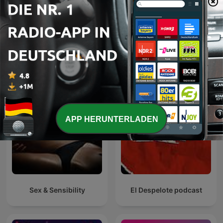
Kalk & Welk - Die
Kaulitz Hills - Senf aus
fabelhaften Boomer Boys
Hollywood
Internationale Komödien-Podcasts
APP HERUNTERLADEN
Sex & Sensibility
El Despelote podcast