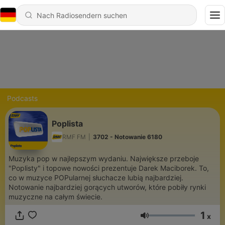
Podcasts
Poplista
RMF FM
|
3702 - Notowanie 6180
Muzyka pop w najlepszym wydaniu. Największe przeboje
"Poplisty" i topowe nowości prezentuje Darek Maciborek. To,
co w muzyce POPularnej słuchacze lubią najbardziej.
Notowanie najbardziej gorących utworów, które pobiły rynki
muzyczne na całym świecie.
1
x
Lautstärke