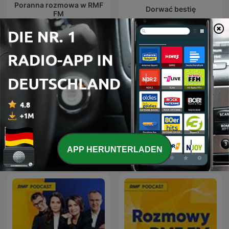
Poranna rozmowa w RMF
Dorwać bestię
FM
Felieton Tomasza
Misja specjalna
APP HERUNTERLADEN
Olbratowskiego