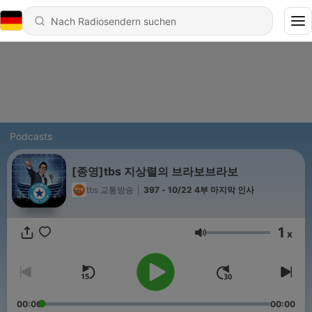
Podcasts
[종영]tbs 지상렬의 브라보브라보
tbs 교통방송
|
397 - 10/22 4부 마지막 인사
1
x
Lautstärke
00:00
00:00