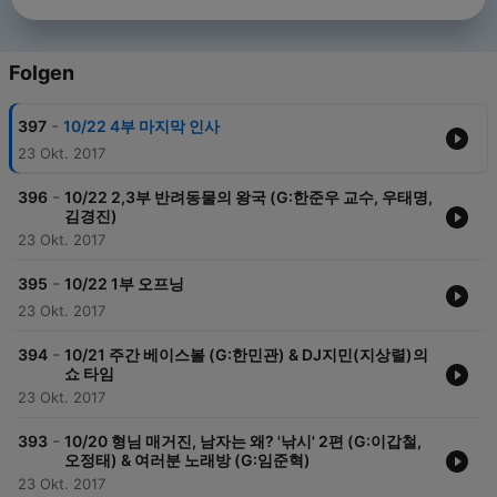
Folgen
-
397
10/22 4부 마지막 인사
23 Okt. 2017
-
396
10/22 2,3부 반려동물의 왕국 (G:한준우 교수, 우태명,
김경진)
23 Okt. 2017
-
395
10/22 1부 오프닝
23 Okt. 2017
-
394
10/21 주간 베이스볼 (G:한민관) & DJ지민(지상렬)의
쇼 타임
23 Okt. 2017
-
393
10/20 형님 매거진, 남자는 왜? '낚시' 2편 (G:이갑철,
오정태) & 여러분 노래방 (G:임준혁)
23 Okt. 2017