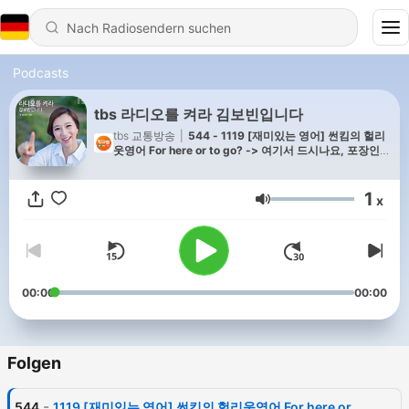
Podcasts
tbs 라디오를 켜라 김보빈입니다
tbs 교통방송
|
544 - 1119 [재미있는 영어] 썬킴의 헐리
웃영어 For here or to go? -> 여기서 드시나요, 포장인가
요?
1
x
Lautstärke
00:00
00:00
Folgen
-
544
1119 [재미있는 영어] 썬킴의 헐리웃영어 For here or