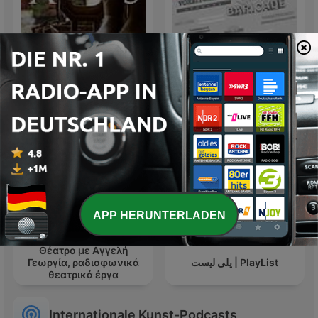
Vorbitorincii-Baricade-
The Archers
Leaders
APP HERUNTERLADEN
Θέατρο με Αγγελή
Γεωργία, ραδιοφωνικά
پلی لیست | PlayList
θεατρικά έργα
Internationale Kunst-Podcasts