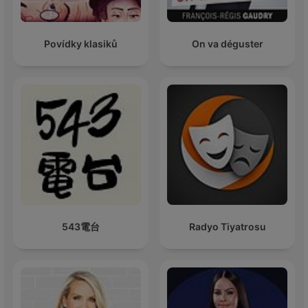
Povídky klasiků
On va déguster
543電台
Radyo Tiyatrosu