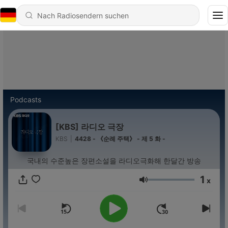
Podcasts
[KBS] 라디오 극장
KBS
|
4428 - 《순례 주택》 - 제 5 화 -
국내의 수준높은 장편소설을 라디오극화해 한달간 방송
1
x
Lautstärke