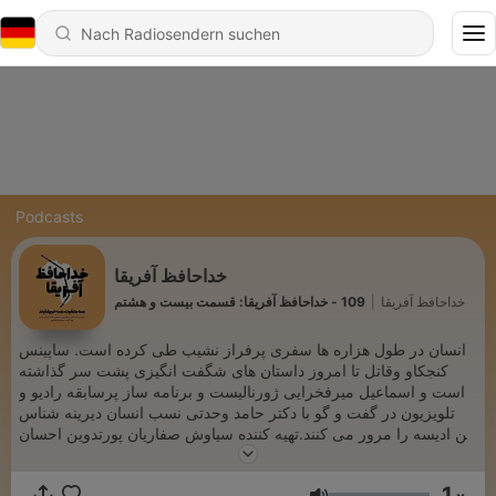
Podcasts
خداحافظ آفریقا
خداحافظ آفریقا
|
109 - خداحافظ آفریقا: قسمت بیست و هشتم
انسان در طول هزاره ها سفری پرفراز نشیب طی کرده است. ساپینس
کنجکاو وقاتل تا امروز داستان های شگفت انگیزی پشت سر گذاشته
است و اسماعیل میرفخرایی ژورنالیست و برنامه ساز پرسابقه رادیو و
تلویزیون در گفت و گو با دکتر حامد وحدتی نسب انسان دیرینه شناس
این ادیسه را مرور می کنند.تهیه کننده سیاوش صفاریان پورتدوین احسان
مهرجو- مروا کاظم زادهگرافیک خورشید آزادی
1