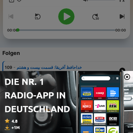
x
Lautstärke
00:00
00:00
Folgen
-
خداحافظ آفریقا: قسمت بیست و هشتم
109
29 Mai 2026
-
خداحافظ آفریقا: قسمت بیست و هفتم
108
12 Dez. 2025
-
خداحافظ آفریقا: قسمت بیست و ششم - اهلی سازی گاو
107
02 Nov. 2025
-
خداحافظ آفریقا: قسمت بیست و پنجم - رازهای جمجمه
106
چینی