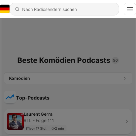
Beste Komödien Podcasts
50
Komödien
Top-Podcasts
Laurent Gerra
RTL - Folge 111
vor 17 Std.
2 min