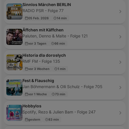
Sinnlos Märchen BERLIN
RADIO PSR - Folge 77
05 Feb. 2026
14 min
Äffchen mit Käffchen
Paluten, Denno & Malte - Folge 121
vor 3 Tagen
66 min
Historia dla dorosłych
RMF FM - Folge 135
vor 3 Wochen
1 min
Fest & Flauschig
Jan Böhmermann & Olli Schulz - Folge 705
vor 1 Woche
73 min
Hobbylos
Spotify, Rezo & Julien Bam - Folge 247
gestern
83 min