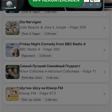
APP HERUNTERLADEN
funk - von ARD und ZDF - Folge 413
vor 6 Tagen
89 min
Die Nervigen
Julia Beautx & Joey's Jungle - Folge 209
vor 2 Tagen
76 min
Friday Night Comedy from BBC Radio 4
BBC Radio 4 - Folge 260
gestern
28 min
Самый Лучший Семейный Подкаст
Илья Соболев и Наталья Соболева - Folge 11
05 Mär. 2024
38 min
Шутки-Шоу на Юмор FM
Юмор FM - Folge 973
01 Jul. 2026
38 min