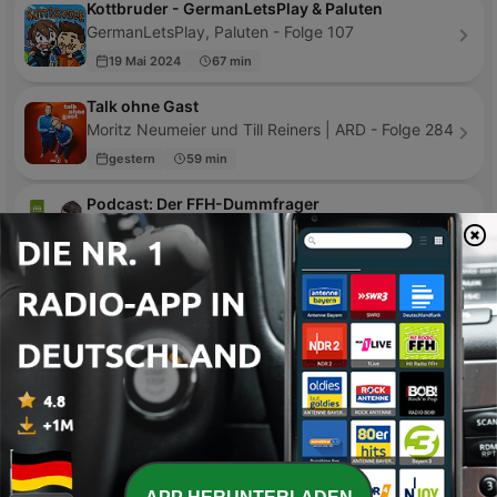
Kottbruder - GermanLetsPlay & Paluten
GermanLetsPlay, Paluten - Folge 107
19 Mai 2024
67 min
Talk ohne Gast
Moritz Neumeier und Till Reiners | ARD - Folge 284
gestern
59 min
Podcast: Der FFH-Dummfrager
HIT RADIO FFH - Folge 75
vor 4 Tagen
1 min
Hazel Thomas Hörerlebnis
Hazel Brugger & Thomas Spitzer - Folge 205
vor 2 Tagen
92 min
Юмор FM: все подкасты
Юмор FM - Folge 1000
01 Jul. 2026
23 min
Edeltalk - mit Dominik & Kevin