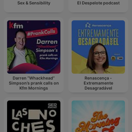
Sex & Sensibility
El Despelote podcast
Darren “Whackhead”
Renascença -
Simpson’s prank calls on
Extremamente
Kfm Mornings
Desagradável