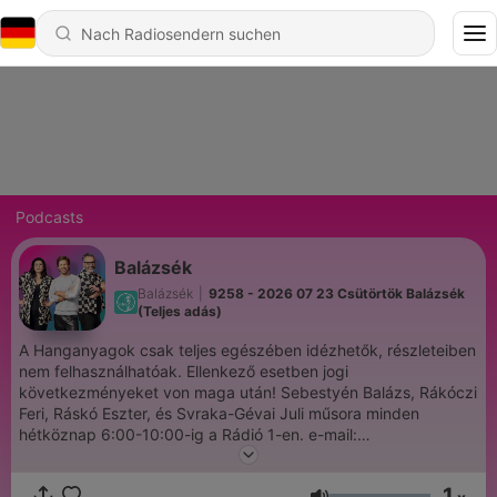
Podcasts
Balázsék
Balázsék
|
9258 - 2026 07 23 Csütörtök Balázsék
(Teljes adás)
A Hanganyagok csak teljes egészében idézhetők, részleteiben
nem felhasználhatóak. Ellenkező esetben jogi
következményeket von maga után! Sebestyén Balázs, Rákóczi
Feri, Ráskó Eszter, és Svraka-Gévai Juli műsora minden
hétköznap 6:00-10:00-ig a Rádió 1-en. e-mail:
balazsek@radio1.hu SMS/tel./Viber:+36203111111
1