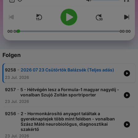
x
Lautstärke
00:00
00:00
Folgen
-
9258
2026 07 23 Csütörtök Balázsék (Teljes adás)
23 Jul. 2026
-
9257
5 - Hétvégén lesz a Formula–1 magyar nagydíj -
vonalban Szujó Zoltán sportriporter
23 Jul. 2026
-
9256
2 - Hormonkárosító anyagot találtak a
gyereknaptejek több mint felében - vonalban
Szász Máté neurobiológus, diagnosztikai
szakértő
23 Jul. 2026