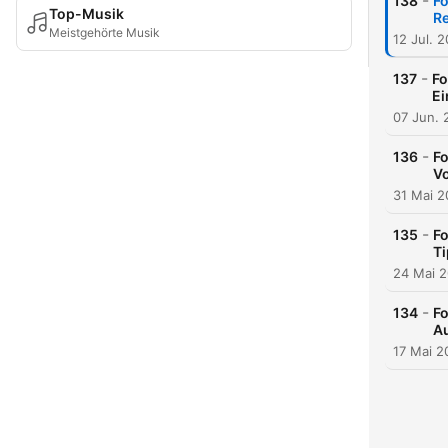
-
138
Fo
Top-Musik
Re
Meistgehörte Musik
12 Jul. 
-
137
Fo
Ei
07 Jun. 
-
136
Fo
V
31 Mai 
-
135
Fo
T
24 Mai 
-
134
Fo
A
17 Mai 2