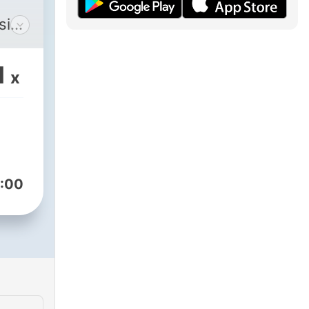
ops
1
x
as
er
ib
:00
er
e.
men