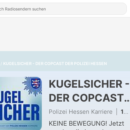
KUGELSICHER - DER COPCAST DER POLIZEI HESSEN
KUGELSICHER -
DER COPCAST
DER POLIZEI
Polizei Hessen Karriere
|
138 - Folge #79 - Diensthundewesen bei der Polizei Hessen: Mythos vs. Realität
HESSEN
KEINE BEWEGUNG! Jetzt