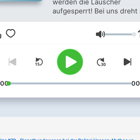
werden die Lauscher
aufgesperrt! Bei uns dreht sich
alles um den echten
Polizeialltag, mit echten C
Lautstärke
am Mikro. Deswegen ist d
hier auch kein stinknormal
Podcast, sondern ein
COPCAST! Unsere
Moderatoren Marc und
Benjamin, Polizisten mit Le
:00
00
und Seele, zögerten keine
Sekunde, als sie ihr nächst
Einsatz ans Mikrofon führt
Getreu dem Motto „Kein
Gelaber - alles echt“ kom
Marc und Benjamin mit