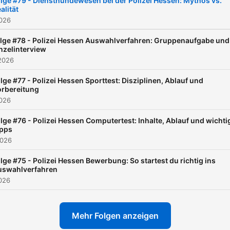
lge #79 - Diensthundewesen bei der Polizei Hessen: Mythos vs.
alität
Kolleginnen und Kollegen
2026
verschiedenster Bereiche 
Gespräch und geben dir
lge #78 - Polizei Hessen Auswahlverfahren: Gruppenaufgabe und
nzelinterview
authentische Einblicke in d
2026
Vielseitigkeit des
lge #77 - Polizei Hessen Sporttest: Disziplinen, Ablauf und
Polizeiberufs. Egal ob
orbereitung
Mordermittlung, SEK, Flieg
2026
oder Hundestaffel - wir h
lge #76 - Polizei Hessen Computertest: Inhalte, Ablauf und wichti
sie alle hier bei KUGELSIC
ipps
2026
Dich erwarten spannende
Storys und kuriose
lge #75 - Polizei Hessen Bewerbung: So startest du richtig ins
uswahlverfahren
Geschichten des Polizeiallt
026
denn wir zeigen dir die
Menschen hinter der Unifo
Mehr Folgen anzeigen
Tauch ein in die Welt echte