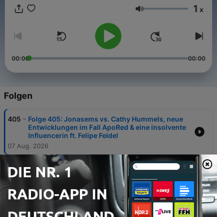
1
x
Lautstärke
00:00
00:00
Folgen
-
405
Folge 405: Jonasems vs. Cathy Hummels, neue
Entwicklungen im Fall ApoRed & eine insolvente
Influencerin ft. Felipe Feldel
07 Aug. 2026
-
404
Folge 404: MiiMii geht Crashout wegen ApoRed,
TV-Macker will gute YouTube-Käse machen &
Influencer-LOL wird peak ft. Lisa Ludwig
31 Jul. 2026
-
403
Folge 403: Medfluencer fallen auf ausgedachte