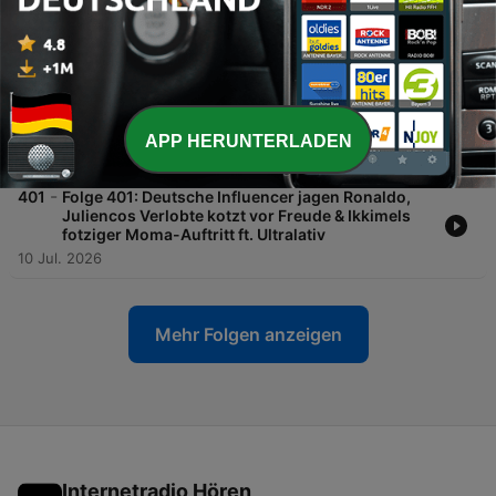
Krankheit rein, Pelzfluencer in der Kritik & Ein
Lebenszeichen von Unge ft. Doktor Whatson
24 Jul. 2026
-
402
Folge 402: Kuchen-Krach, Klöckner-Kritik &
endlich Klarheit: Spermaversand gilt als Paket ft.
Lisa Ludwig
APP HERUNTERLADEN
17 Jul. 2026
-
401
Folge 401: Deutsche Influencer jagen Ronaldo,
Juliencos Verlobte kotzt vor Freude & Ikkimels
fotziger Moma-Auftritt ft. Ultralativ
10 Jul. 2026
Mehr Folgen anzeigen
Internetradio Hören