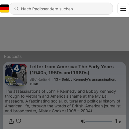
Podcasts
Letter from America: The Early Years
(1940s, 1950s and 1960s)
BBC Radio 4
|
13 - Bobby Kennedy's assassination,
1968
The assassinations of John F Kennedy and Bobby Kennedy
through to Vietnam and America’s shame at the My Lai
massacre. A fascinating social, cultural and political history of
American life, through the words of British-American journalist
and broadcaster, Alistair Cooke (1908 – 2004).
1
x
Lautstärke