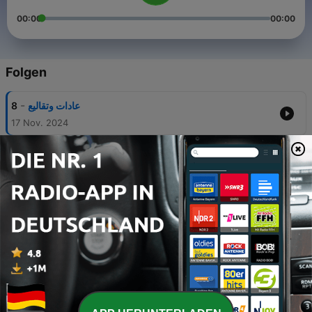
00:00
00:00
Folgen
-
8
عادات وتقاليع
17 Nov. 2024
-
7
علي جنب يسطا
26 Okt. 2024
-
6
فول بالصيف الحار
04 Jul. 2024
-
5
هنعوض فالفاينل
07 Jun. 2024
-
4
ليك في الفيك
30 Mai 2024