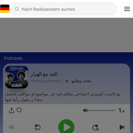
Podcasts
الجد مع الهزار
Mahmoud Mohsen
|
8 - عادات وتقاليع
بودكاست كوميدي اجتماعي بنتكلم فيه عن مواضيع او مواقف بتحصل
معانا و بنقول رأينا فيها
1
x
Lautstärke