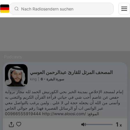
Podcasts
المصحف المرتل للقارئ عبدالرحمن العوسي
6 - سورة البقرة
|
king
إمام لمسجد الإخلاص بمدينة الخبر بحي الكورنيش الحمد لله مجاز برواية
حفص عن عاصم أحب شي في حياتي قرآﺀة القرآن الكريم والتغني به
وأتمنى من الله أن يجعله حجة لي لا علي . ولمن يرغب بالتواصل معي
عبر الواتس اب أو الرسائل القصيرة فهذا رقم جوالي الخاص
00966555919444 http://www.aloosi.com/ :الموقع
1
x
Lautstärke