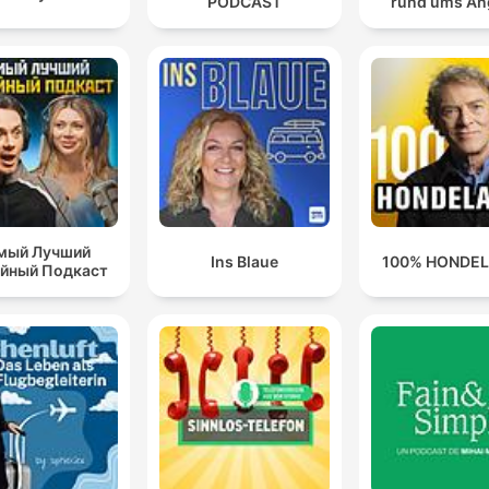
PODCAST
rund ums An
мый Лучший
Ins Blaue
100% HONDE
йный Подкаст