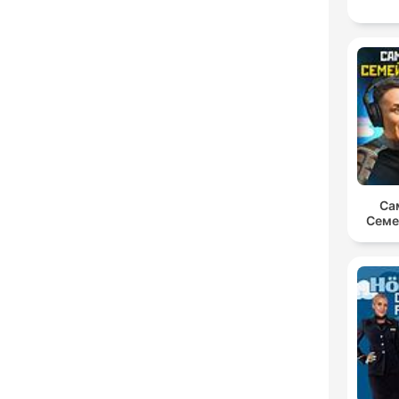
Са
Семе