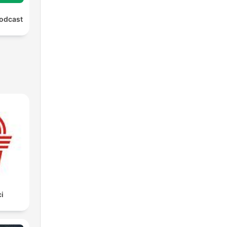
Podcast
i