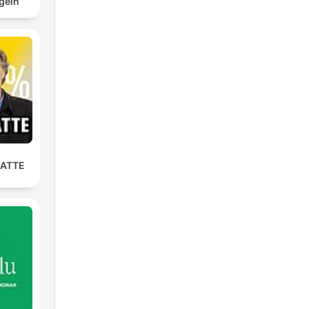
geln
LATTE