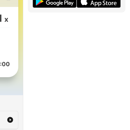
1
x
os
rten
 un
:00
del
a 40
s