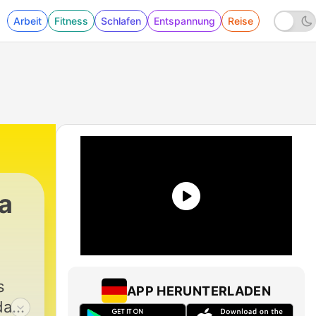
Arbeit
Fitness
Schlafen
Entspannung
Reise
ta
s
APP HERUNTERLADEN
das