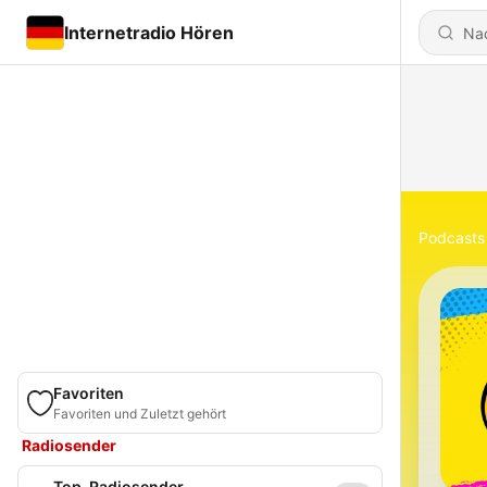
Internetradio Hören
Podcasts
Favoriten
Favoriten und Zuletzt gehört
Radiosender
Top-Radiosender