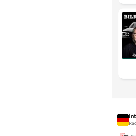
In
Rad