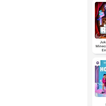
Juk
Minecr
Ei