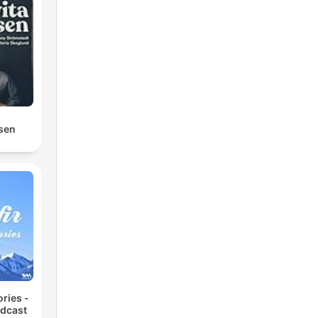
osen
ories -
odcast