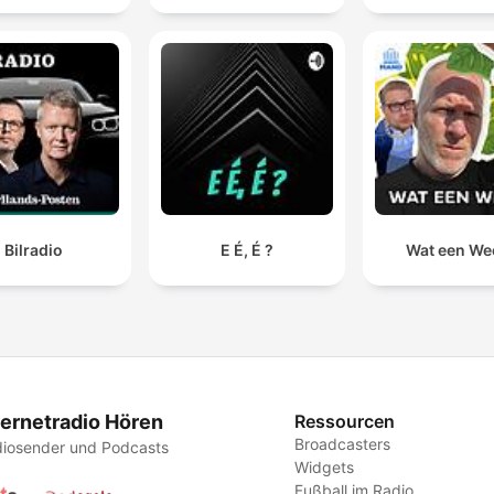
Bilradio
E É, É ?
Wat een We
ternetradio Hören
Ressourcen
Broadcasters
iosender und Podcasts
Widgets
Fußball im Radio