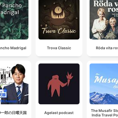
ncho Madrigal
Trova Classic
Röda vita r
The Musafir St
紳一郎の日曜天国
Agelast podcast
India Travel P