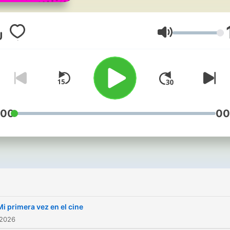
travesuras, además de
informarte para que tu día
inicie con más diversión.
Lautstärke
El contenido del programa
integra de manera total a l
oyentes, los cuales compa
sus vivencias logrando así
:00
00
desarrollo más interactivo 
mismo, dirigido a jóvenes y
adultos con edades de 16 
años; hombres y mujeres
pertenecientes a las clase
sociales B, C y D.
Mi primera vez en el cine
 2026