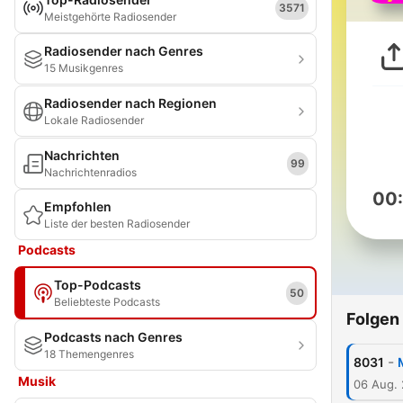
3571
Meistgehörte Radiosender
Radiosender nach Genres
15 Musikgenres
Radiosender nach Regionen
Lokale Radiosender
Nachrichten
99
Nachrichtenradios
00
Empfohlen
Liste der besten Radiosender
Podcasts
Top-Podcasts
50
Beliebteste Podcasts
Folgen
Podcasts nach Genres
18 Themengenres
-
8031
Musik
06 Aug.