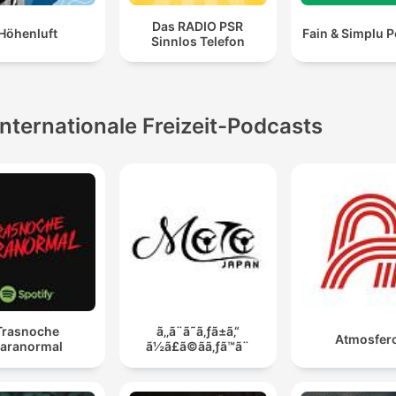
Das RADIO PSR
Höhenluft
Fain & Simplu 
Sinnlos Telefon
Internationale Freizeit-Podcasts
Trasnoche
ã‚‚ã¨ã˜ã‚ƒã±ã‚“
Atmosferc
aranormal
ã½ã£ã©ãã‚ƒã™ã¨