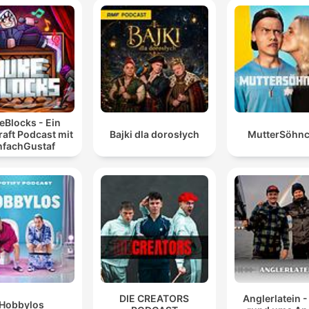
eBlocks - Ein
aft Podcast mit
Bajki dla dorosłych
MutterSöhn
nfachGustaf
DIE CREATORS
Anglerlatein -
Hobbylos