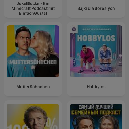
JukeBlocks - Ein
Minecraft Podcast mit
Bajki dla dorosłych
EinfachGustaf
MutterSöhnchen
Hobbylos