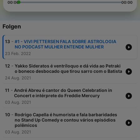
00:00
00:00
Folgen
-
13
#1 - VIVI PETTERSEN FALA SOBRE ASTROLOGIA
NO PODCAST MULHER ENTENDE MULHER
23 Feb. 2022
-
12
Yakko Sideratos é ventríloquo e dá vida ao Petraki
o boneco desbocado que tirou sarro com o Batista
24 Aug. 2021
-
11
André Abreu é cantor do Queen Celebration in
Concert e intérprete do Freddie Mercury
03 Aug. 2021
-
10
Rodrigo Capella é humorista e fala barbaridades
no Stand Up Comedy e contou vários episódios
polêmicos
03 Aug. 2021