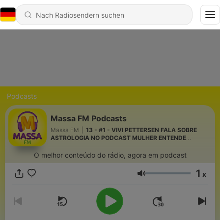
Podcasts
Massa FM Podcasts
Massa FM
|
13 - #1 - VIVI PETTERSEN FALA SOBRE
ASTROLOGIA NO PODCAST MULHER ENTENDE
MULHER
O melhor conteúdo do rádio, agora em podcast
1
x
Lautstärke