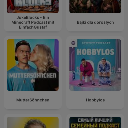
JukeBlocks - Ein
Minecraft Podcast mit
Bajki dla dorosłych
EinfachGustaf
MutterSöhnchen
Hobbylos