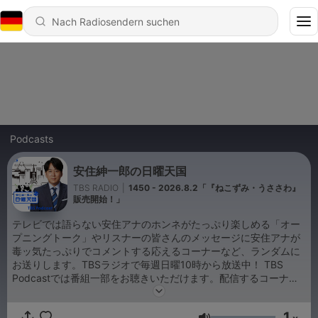
Podcasts
安住紳一郎の日曜天国
TBS RADIO
|
1450 - 2026.8.2「『ねこずみ・うささわ』
販売開始！」
テレビでは語らない安住アナのホンネがたっぷり楽しめる「オー
プニングトーク」やリスナーの皆さんのメッセージに安住アナが
毒ッ気たっぷりでコメントする応えるコーナーなど、ランダムに
お送りします。TBSラジオで毎週日曜10時から放送中！ TBS
Podcastでは番組一部をお聴きいただけます。配信するコーナ
ー、箇所、更新日時などは番組の都合上変更する可能性がござい
ます。なお配信期間はエピソードごとに異なります。ご了承くだ
1