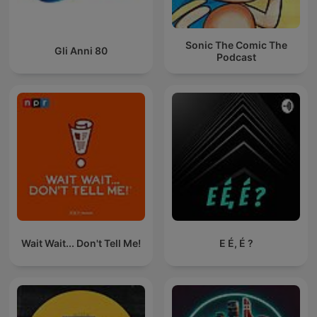
Sonic The Comic The
Gli Anni 80
Podcast
Wait Wait... Don't Tell Me!
E É, É ?