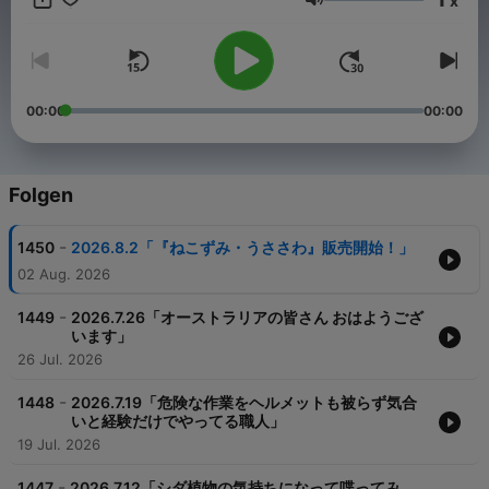
x
さい。 --- オンエア全編はradikoでお聴きいただけます↓
Lautstärke
https://radiko.jp/r_seasons/10002442 制作：TBSラジオ TBS
Podcast：https://www.tbsradio.jp/podcast/
00:00
00:00
Folgen
-
1450
2026.8.2「『ねこずみ・うささわ』販売開始！」
02 Aug. 2026
-
1449
2026.7.26「オーストラリアの皆さん おはようござ
います」
26 Jul. 2026
-
1448
2026.7.19「危険な作業をヘルメットも被らず気合
いと経験だけでやってる職人」
19 Jul. 2026
-
1447
2026.7.12「シダ植物の気持ちになって喋ってみ