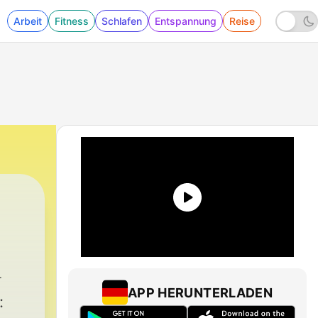
Arbeit
Fitness
Schlafen
Entspannung
Reise
83 - Detektei Cleo Fischer - Deepfake in Wi
APP HERUNTERLADEN
: