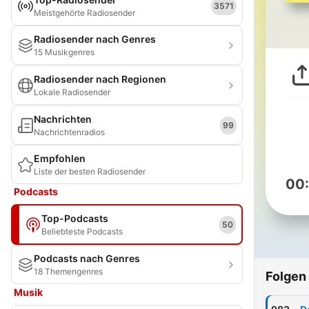
3571
Meistgehörte Radiosender
Radiosender nach Genres
15 Musikgenres
Radiosender nach Regionen
Lokale Radiosender
Nachrichten
99
Nachrichtenradios
Empfohlen
Liste der besten Radiosender
00
Podcasts
Top-Podcasts
50
Beliebteste Podcasts
Podcasts nach Genres
18 Themengenres
Folgen
Musik