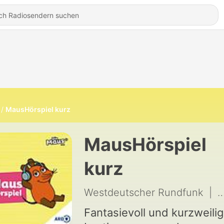
MausHörspiel kurz
MausHörspiel
kurz
Westdeutscher Rundfunk
|
9
Fantasievoll und kurzweilig