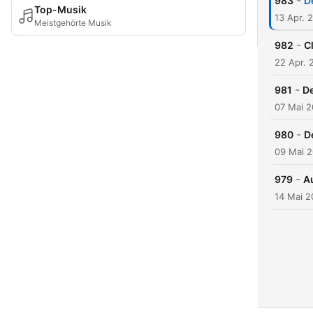
-
983
D
Top-Musik
13 Apr. 
Meistgehörte Musik
-
982
Cl
22 Apr. 
-
981
De
07 Mai 
-
980
D
09 Mai 
-
979
A
14 Mai 