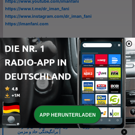
https://www.youtube.com/imanfani
https://www.t.me/dr_iman_fani
https://www.instagram.com/dr_iman_fani
https://imanfani.com
«تا جان تلخت خوش شود»
Hosted on Acast. See
acast.com/privacy
for more information.
1
x
Lautstärke
00:00
00:00
Folgen
APP HERUNTERLADEN
-
دوره جامع تاب آوری-جلسه اول: پروسه‌های زندگی و مرگ
399
| برانگیختگی حاد و مزمن