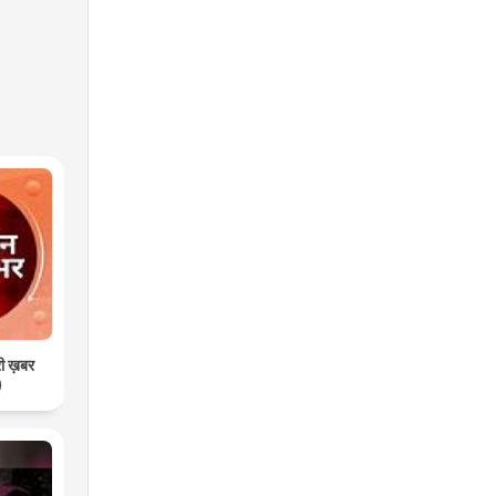
री ख़बर
)