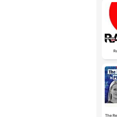
Ra
The Res