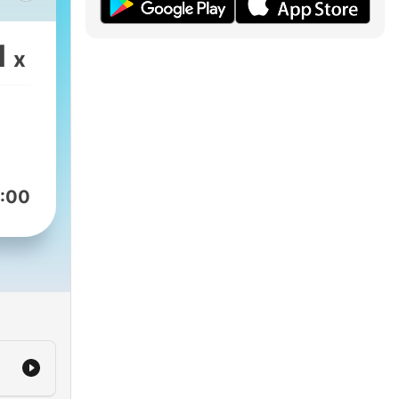
ت
مناح
1
x
الف
لل
ال
:00
المش