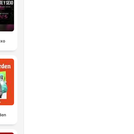
exo
rden