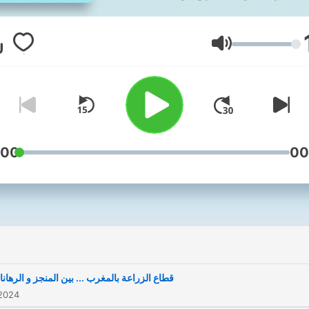
ركت بصماتها واضحة على كافة
ي الحياة ، ووضعت في أولويتها
المواطن المغربي ،أوراش أطلقها
Lautstärke
العاهل المغربي تُمكن من الاندماج
علي في مشاريع اقتصادية مدرة
دخل و فك الهشاشة و التهميش
والإقصاء... من خلال برنامج مغرب
تنمية نسلط الضوء على كل هذه
:00
00
اريع و ما يوازيها من تطورات و
مستجدات بالتحليل و النقاش .
قطاع الزراعة بالمغرب ... بين المنجز و الرهان
 2024