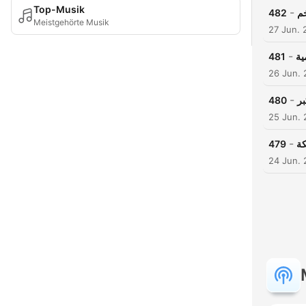
Top-Musik
-
482
خم
Meistgehörte Musik
27 Jun. 
-
481
ية
26 Jun.
-
480
بر
25 Jun.
-
479
24 Jun.