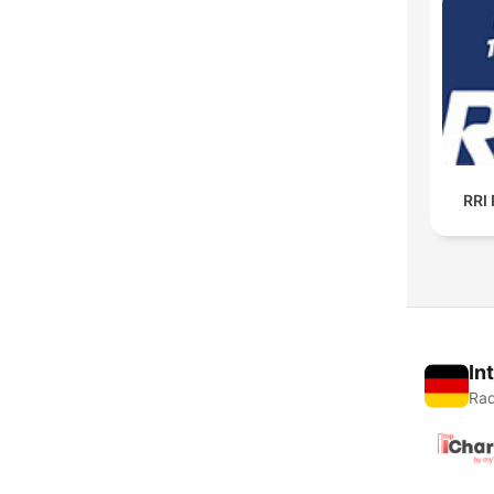
RRI 
In
Rad