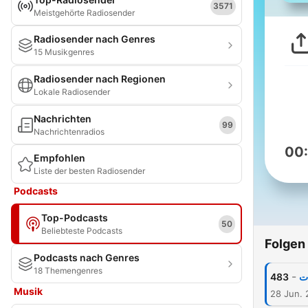
3571
Meistgehörte Radiosender
Radiosender nach Genres
15 Musikgenres
Radiosender nach Regionen
Lokale Radiosender
Nachrichten
99
Nachrichtenradios
00
Empfohlen
Liste der besten Radiosender
Podcasts
Top-Podcasts
50
Beliebteste Podcasts
Folgen
Podcasts nach Genres
18 Themengenres
-
483
ات
Musik
28 Jun.