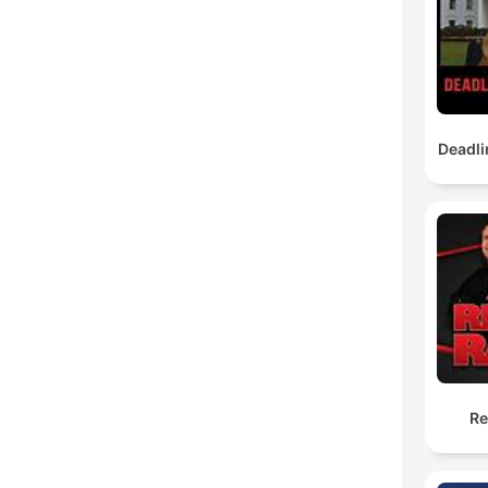
Deadli
Re