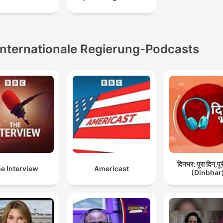
Internationale Regierung-Podcasts
दिनभर: पूरा दिन,पू
e Interview
Americast
(Dinbhar