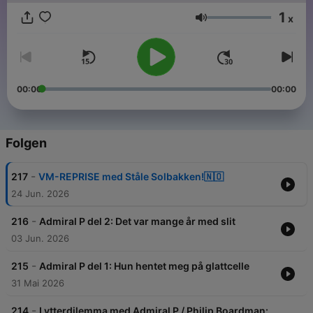
1
x
Lautstärke
00:00
00:00
Folgen
-
217
VM-REPRISE med Ståle Solbakken!🇳🇴
24 Jun. 2026
-
216
Admiral P del 2: Det var mange år med slit
03 Jun. 2026
-
215
Admiral P del 1: Hun hentet meg på glattcelle
31 Mai 2026
-
214
Lytterdilemma med Admiral P / Philip Boardman: