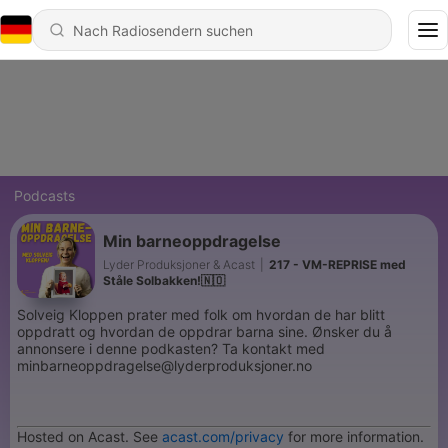
Podcasts
Min barneoppdragelse
Lyder Produksjoner & Acast
|
217 - VM-REPRISE med
Ståle Solbakken!🇳🇴
Solveig Kloppen prater med folk om hvordan de har blitt
oppdratt og hvordan de oppdrar barna sine. Ønsker du å
annonsere i denne podkasten? Ta kontakt med
minbarneoppdragelse@lyderproduksjoner.no
Hosted on Acast. See
acast.com/privacy
for more information.