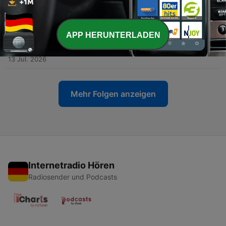
-
126
#117 Verlorene Zukunft: der emotionale Fall von
Desiree Gibbon
20 Jul. 2026
APP HERUNTERLADEN
-
125
#116 Tödliche Traumreise: Der Mord an Stefan
Ramin
13 Jul. 2026
Mehr Folgen anzeigen
Internetradio Hören
Radiosender und Podcasts