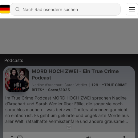
Podcasts
MORD HOCH ZWEI - Ein True Crime
Podcast
Nadine d'Arachart, Sarah Wedler
|
129 - *TRUE CRIME
BITES* - Soest/2025
Im True Crime Podcast MORD HOCH ZWEI sprechen Nadine
d’Arachart und Sarah Wedler über Fälle, die sogar sie noch
sprachlos machen – was bei zwei Thrillerautorinnen gar nicht
so einfach ist. Es geht um geklärte und ungeklärte Morde aus
aller Welt, rätselhafte Vermisstenfälle und andere grausame
Verbrechen. Hierbei soll nicht nur den Tätern, sondern vor allem
den Opfern eine Stimme gegeben werden. Neben aller