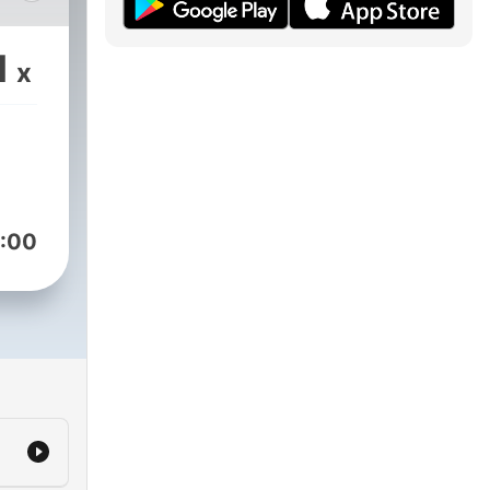
1
x
:00