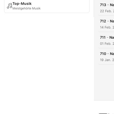
Top-Musik
-
713
Na
Meistgehörte Musik
22 Feb. 
-
712
Na
14 Feb. 
-
711
Na
01 Feb. 
-
710
Na
19 Jan. 