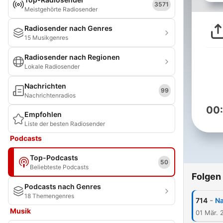
3571
Meistgehörte Radiosender
Radiosender nach Genres
15 Musikgenres
Radiosender nach Regionen
Lokale Radiosender
Nachrichten
99
Nachrichtenradios
00
Empfohlen
Liste der besten Radiosender
Podcasts
Top-Podcasts
50
Beliebteste Podcasts
Folgen
Podcasts nach Genres
18 Themengenres
-
714
Na
Musik
01 Mär. 