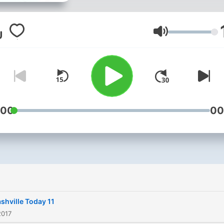
nuestra web
CarreteraYCountry.com
Lautstärke
:00
00
shville Today 11
2017