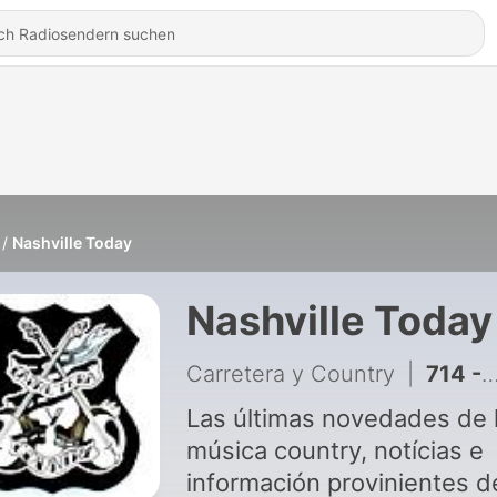
Nashville Today
Nashville Today
Carretera y Country
|
714 - Nashville Today 11
Las últimas novedades de 
música country, notícias e
información provinientes d