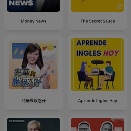
Money News
The Secret Sauce
兆華與股惑仔
Aprende Ingles Hoy