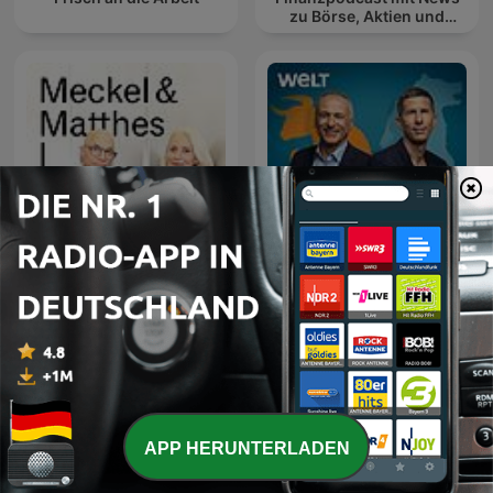
zu Börse, Aktien und
Geldanlage
Deffner und Zschäpitz –
Meckel & Matthes
Der Wirtschafts-Talk von
WELT
APP HERUNTERLADEN