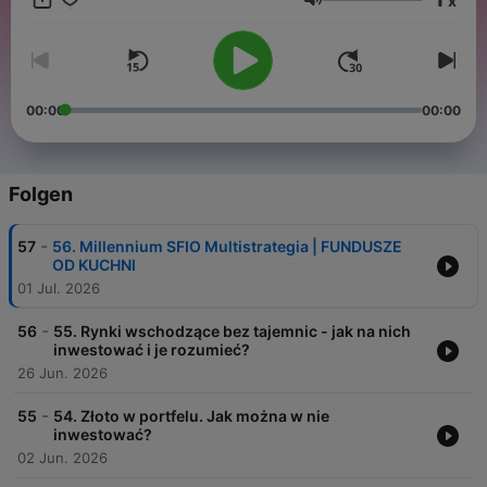
x
Nie stanowią usługi doradztwa inwestycyjnego, prawnego czy
Lautstärke
podatkowego. A więc jeśli już inwestujesz lub stawiasz w tym
swoje pierwsze kroki – zapraszamy do wspólnej podróży!
00:00
00:00
Folgen
-
57
56. Millennium SFIO Multistrategia | FUNDUSZE
OD KUCHNI
01 Jul. 2026
-
56
55. Rynki wschodzące bez tajemnic - jak na nich
inwestować i je rozumieć?
26 Jun. 2026
-
55
54. Złoto w portfelu. Jak można w nie
inwestować?
02 Jun. 2026