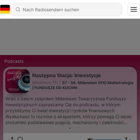
Podcasts
Następna Stacja: Inwestycje
Millennium TFI
|
57 - 56. Millennium SFIO Multistrategia
| FUNDUSZE OD KUCHNI
Wraz z całym zespołem Millennium Towarzystwa Funduszy
Inwestycyjnych zapraszamy Cię do podcastu, w którym
przybliżymy Ci świat inwestycji i rynków finansowych.
Wysłuchasz tu rozmów z ekspertami, którzy pomogą Ci lepiej
zrozumieć podstawowe pojęcia, mechanizmy i zależności
związane z szeroko pojętym inwestowaniem na rynku
kapitałowym. Prezentowane treści mają charakter edukacyjny.
1