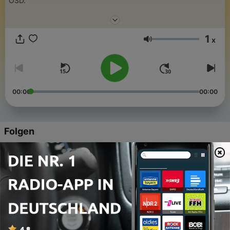
ÖSD.
1
x
Lautstärke
00:00
00:00
Folgen
-
262
Немецкая кухня
06 Mai 2026
-
261
Смешанные глаголы в немецком
24 Apr. 2026
-
260
Was, dass, das — в чём разница?