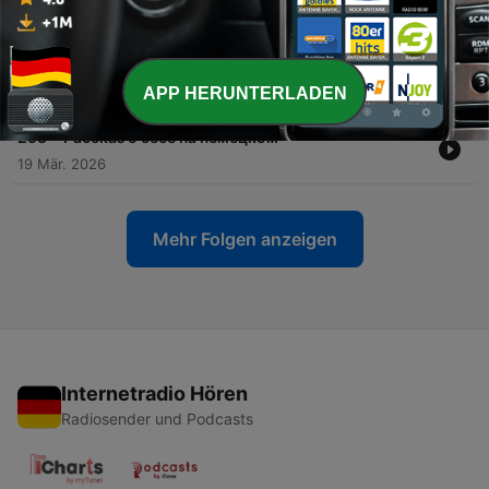
08 Apr. 2026
-
259
Немецкий: чудо или бремя? Краткий экскурс в
немецкий язык
APP HERUNTERLADEN
03 Apr. 2026
-
258
Рассказ о себе на немецком
19 Mär. 2026
Mehr Folgen anzeigen
Internetradio Hören
Radiosender und Podcasts