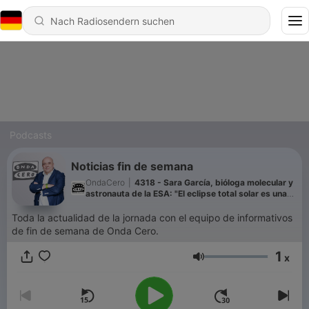
Podcasts
Noticias fin de semana
OndaCero
|
4318 - Sara García, bióloga molecular y
astronauta de la ESA: "El eclipse total solar es una
experiencia sensorial bastante intensa"
Toda la actualidad de la jornada con el equipo de informativos
de fin de semana de Onda Cero.
1
x
Lautstärke