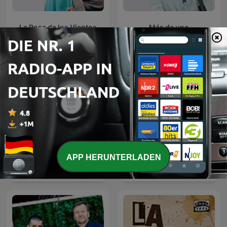
La Rosa de los Vientos
Más de uno
APP HERUNTERLADEN
La brújula
Julia en la onda